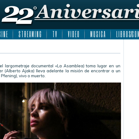
 I N E
S T R E A M I N G
T V
V I D E O
M U S I C A
L I B R O S/C O M
 el largometraje documental «La Asamblea) toma lugar en un
r (Alberto Ajaka) lleva adelante la misión de encontrar a un
Pfening), vivo o muerto.