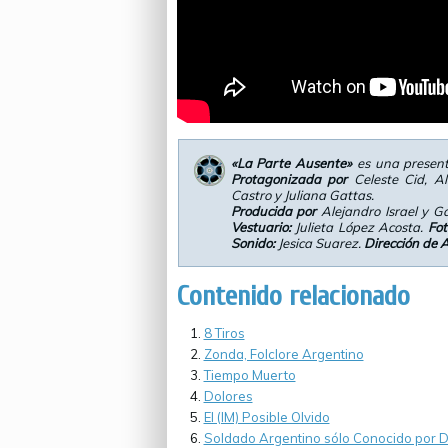
«La Parte Ausente»
es una presen
Protagonizada por
Celeste Cid, A
Castro y Juliana Gattas.
Producida por
Alejandro Israel y G
Vestuario:
Julieta López Acosta.
Fot
Sonido:
Jesica Suarez.
Dirección de A
Contenido relacionado
8 Tiros
Zonda, Folclore Argentino
Tiempo Muerto
Dolores
El (IM) Posible Olvido
Soldado Argentino sólo Conocido por D