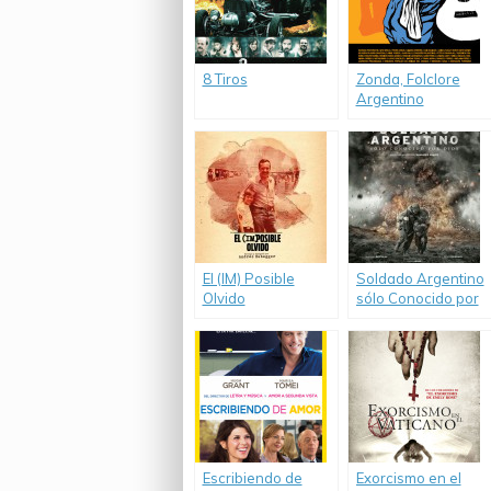
8 Tiros
Zonda, Folclore
Argentino
El (IM) Posible
Soldado Argentino
Olvido
sólo Conocido por
Dios
Escribiendo de
Exorcismo en el