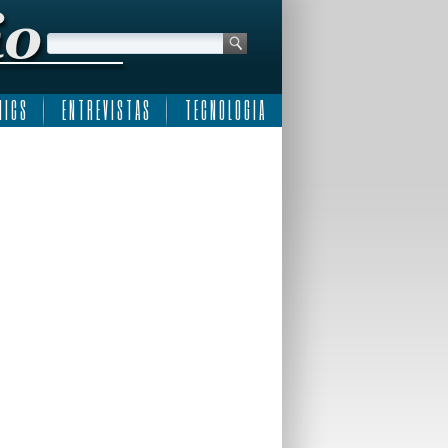
 I C S
E N T R E V I S T A S
T E C N O L O G I A