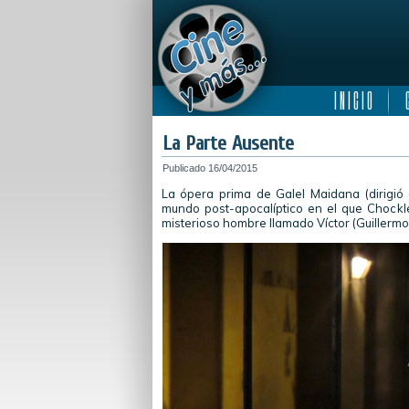
I N I C I O
C
La Parte Ausente
Publicado
16/04/2015
La ópera prima de Galel Maidana (dirigió
mundo post-apocalíptico en el que Chockle
misterioso hombre llamado Víctor (Guillermo 