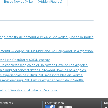
Busca Novias (Mike
(Hidden Figures)
and Dave Need
Wedding Dates)
llega este fin de semana a IMAX y Showcase y no te lo podés
cumental «George Pal: Un Marciano De Hollywood En Argentina»
 con Lele Cristóbal y AXION energy.
n un concierto mágico en el Hollywood Bowl de Los Angeles.
th a magical concert at the Hollywood Bowl in Los Angeles.
s experiencias de cultura POP más increíbles en Seattle.
e most amazing POP Culture experiences to do in Seattle.
ltural San Martín: «Disfrutar Películas».
ontáctenos
Encontranos en
Nue