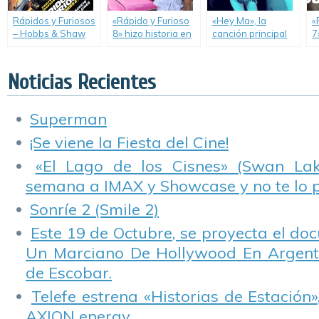
Rápidos y Furiosos
«Rápido y Furioso
«Hey Ma», la
«
– Hobbs & Shaw
8» hizo historia en
canción principal
7
(Hobbs and Shaw)
Cuba.
de «Rápidos y
h
Furiosos 8».
l
e
Noticias Recientes
Superman
¡Se viene la Fiesta del Cine!
«El Lago de los Cisnes» (Swan Lake
semana a IMAX y Showcase y no te lo 
Sonríe 2 (Smile 2)
Este 19 de Octubre, se proyecta el do
Un Marciano De Hollywood En Argentin
de Escobar.
Telefe estrena «Historias de Estación»
AXION energy.