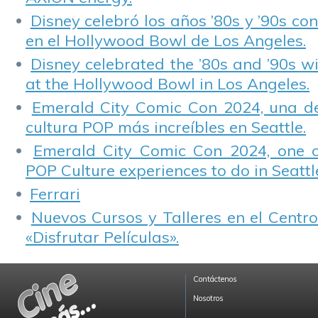
Disney celebró los años ’80s y ’90s co
en el Hollywood Bowl de Los Angeles.
Disney celebrated the ’80s and ’90s w
at the Hollywood Bowl in Los Angeles.
Emerald City Comic Con 2024, una de
cultura POP más increíbles en Seattle.
Emerald City Comic Con 2024, one 
POP Culture experiences to do in Seattl
Ferrari
Nuevos Cursos y Talleres en el Centro
«Disfrutar Películas».
Contáctenos
Nosotros