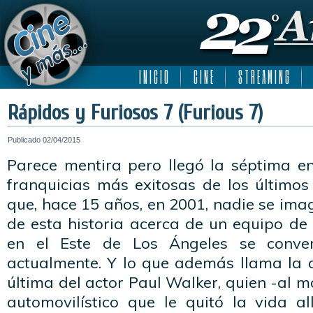
I N I C I O
C I N E
S T R E A M I N G
Rápidos y Furiosos 7 (Furious 7)
Publicado
02/04/2015
Parece mentira pero llegó la séptima e
franquicias más exitosas de los últimos
que, hace 15 años, en 2001, nadie se ima
de esta historia acerca de un equipo de 
en el Este de Los Ángeles se conver
actualmente. Y lo que además llama la a
última del actor Paul Walker, quien -al 
automovilístico que le quitó la vida 