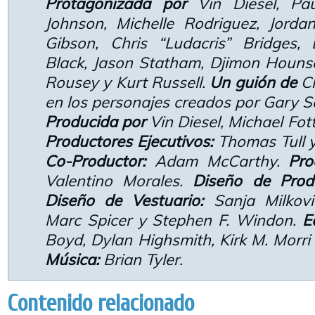
Protagonizada por
Vin Diesel, P
Johnson, Michelle Rodriguez, Jorda
Gibson, Chris “Ludacris” Bridges,
Black, Jason Statham, Djimon Houns
Rousey y Kurt Russell.
Un guión de
Ch
en los personajes creados por Gary 
Producida por
Vin Diesel, Michael Fott
Productores Ejecutivos:
Thomas Tull 
Co-Productor:
Adam McCarthy.
Pro
Valentino Morales.
Diseño de Produ
Diseño de Vestuario:
Sanja Milkov
Marc Spicer y Stephen F. Windon.
E
Boyd, Dylan Highsmith, Kirk M. Morri
Música:
Brian Tyler.
Contenido relacionado