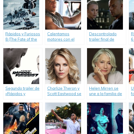
Rápidos y Furiosos
Calentamos
Descontrolado
R
8 (The Fate of the
motores con el
trailer final de
6
Furious)
primer avance de
«Rápidos y
«Rápidos y
Furiosos 8».
Furiosos 8».
Segundo trailer de
Charlize Theron y
Helen Mirren se
U
«Rápidos y
Scott Eastwood se
une a la familia de
f
Furiosos 7».
unen a «Rápidos y
«Rápido y Furioso
F
Furiosos 8».
8».
t