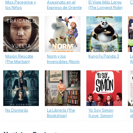
Miss Peregrine y
Asesinato en el
El Viaje Más Largo
C
los Niños
Expreso de Oriente
(The Longest Ride)
Peculiares (Miss
(Murder on the
Peregrine’s Home
Orient Express)
for Peculiar
Children)
Misión Rescate
Norm y los
Kung Fu Panda 3
L
(The Martian)
Invencibles (Norm
(
of the North)
No Dormirás
La Librería (The
Yo Soy Simón
I
Bookshop)
(Love, Simon)
o