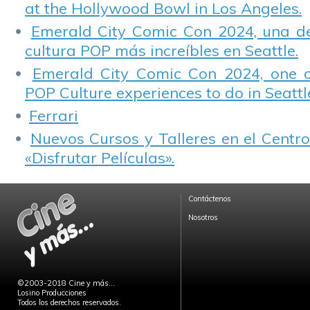
at the Hollywood Bowl in Los Angeles.
Emerald City Comic Con 2024, una de
cultura POP más increíbles en Seattle.
Emerald City Comic Con 2024, one 
POP Culture experiences to do in Seattl
Ferrari
Nuevos Cursos y Talleres en el Centro
«Disfrutar Películas».
Contáctenos
Nosotros
©2003-2018 Cine y más...
Losino Producciones
Todos los derechos reservados.