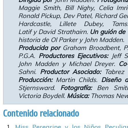
Maggie Smith, Bill Nighy, Celia Imr
Ronald Pickup, Dev Patel, Richard Ger
Hardcastle, Lillete Dubey, Tam
Latif y David Strathairn.
Un guión de
historia de Ol Parker y John Madden.
Producida por
Graham Broadbent, P.
P.G.A.
Productores Ejecutivos:
Jeff S
John Madden y Michael Dreyer.
Co
Sahni.
Productor Asociado:
Tabrez 
Producción:
Martin Childs.
Diseño d
Stjernsward.
Fotografía:
Ben Smit
Victoria Boydell.
Música:
Thomas New
Contenido relacionado
Miss Peregrine y los Niños Peculiar