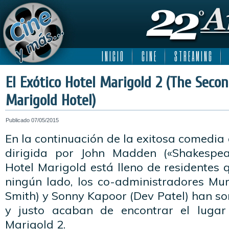
I N I C I O
C I N E
S T R E A M I N G
El Exótico Hotel Marigold 2 (The Secon
Marigold Hotel)
Publicado
07/05/2015
En la continuación de la exitosa comedi
dirigida por John Madden («Shakespea
Hotel Marigold está lleno de residentes 
ningún lado, los co-administradores Mur
Smith) y Sonny Kapoor (Dev Patel) han s
y justo acaban de encontrar el lugar
Marigold 2.