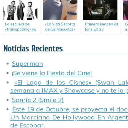
La secuela de
«La Vida Secreta
Primera imagen de
G
«Trainspotting» ya
de tus Mascotas»
Idris Elba y
e
está en marcha.
tendrá secuela.
Matthew
e
McConaughey en
F
«La Torre Oscura».
Noticias Recientes
Superman
¡Se viene la Fiesta del Cine!
«El Lago de los Cisnes» (Swan Lake
semana a IMAX y Showcase y no te lo 
Sonríe 2 (Smile 2)
Este 19 de Octubre, se proyecta el do
Un Marciano De Hollywood En Argentin
de Escobar.