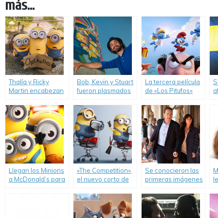
más...
Thalía y Ricky
Bob, Kevin y Stuart
La tercera película
S
Martin encabezan
fueron plasmados
de «Los Pitufos»
a
el elenco de voces
en la pared de un
con nuevo elenco
p
de «Minions» para
gran edificio en
de voces.
«
Latinoamérica.
Brasil.
L
Llegan los Minions
«The Competition»,
Se conocieron las
M
a McDonald’s para
el nuevo corto de
primeras imágenes
l
formar parte de un
los Minions.
del rodaje de
D
evento familiar
«Inferno».
S
increíble.
M