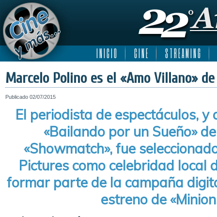
I N I C I O
C I N E
S T R E A M I N G
Marcelo Polino es el «Amo Villano» de
Publicado
02/07/2015
El periodista de espectáculos, y 
«Bailando por un Sueño» d
«Showmatch», fue seleccionado
Pictures como celebridad local
formar parte de la campaña digita
estreno de «Minion