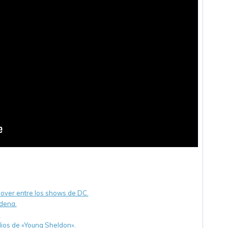
sover entre los shows de DC.
dena.
.
ios de «Young Sheldon».