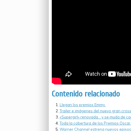
Contenido relacionado
Llegan los premios Emmy.
Trailer e imágenes del nuevo gran cros
«Supergirl» renovada… y se muda de ca
Toda la cobertura de los Premios Oscar
Warner Channel estrena nuevos episod