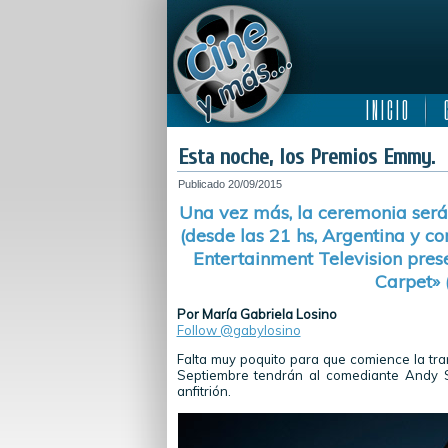
I N I C I O
C
Esta noche, los Premios Emmy.
Publicado
20/09/2015
Una vez más, la ceremonia será
(desde las 21 hs, Argentina y c
Entertainment Television pres
Carpet» 
Por María Gabriela Losino
Follow @gabylosino
Falta muy poquito para que comience la t
Septiembre tendrán al comediante Andy S
anfitrión.