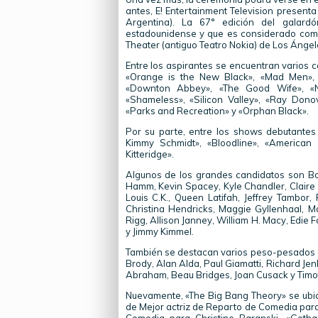
antes, E! Entertainment Television present
Argentina). La 67° edición del galardó
estadounidense y que es considerado como 
Theater (antiguo Teatro Nokia) de Los Ángel
Entre los aspirantes se encuentran varios 
«Orange is the New Black», «Mad Men», 
«Downton Abbey», «The Good Wife», «Nu
«Shameless», «Silicon Valley», «Ray Dono
«Parks and Recreation» y «Orphan Black».
Por su parte, entre los shows debutantes 
Kimmy Schmidt», «Bloodline», «American 
Kitteridge».
Algunos de los grandes candidatos son Bob
Hamm, Kevin Spacey, Kyle Chandler, Claire Da
Louis C.K., Queen Latifah, Jeffrey Tambor,
Christina Hendricks, Maggie Gyllenhaal, Ma
Rigg, Allison Janney, William H. Macy, Edie F
y Jimmy Kimmel.
También se destacan varios peso-pesados d
Brody, Alan Alda, Paul Giamatti, Richard Je
Abraham, Beau Bridges, Joan Cusack y Timo
Nuevamente, «The Big Bang Theory» se ubicó
de Mejor actriz de Reparto de Comedia para 