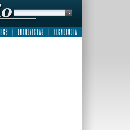
 I C S
E N T R E V I S T A S
T E C N O L O G I A