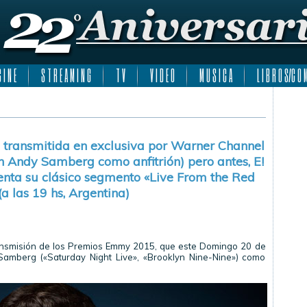
 I N E
S T R E A M I N G
T V
V I D E O
M U S I C A
L I B R O S/C O M
 transmitida en exclusiva por Warner Channel
on Andy Samberg como anfitrión) pero antes, E!
enta su clásico segmento «Live From the Red
(a las 19 hs, Argentina)
ransmisión de los Premios Emmy 2015, que este Domingo 20 de
amberg («Saturday Night Live», «Brooklyn Nine-Nine») como