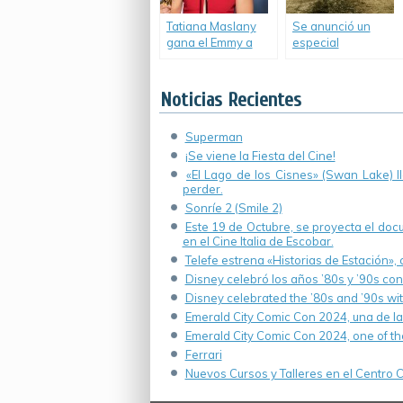
Tatiana Maslany
Se anunció un
gana el Emmy a
especial
mejor actriz.
retrospectivo de
«The Walking
Dead».
Noticias Recientes
Superman
¡Se viene la Fiesta del Cine!
«El Lago de los Cisnes» (Swan Lake) 
perder.
Sonríe 2 (Smile 2)
Este 19 de Octubre, se proyecta el do
en el Cine Italia de Escobar.
Telefe estrena «Historias de Estación»,
Disney celebró los años ’80s y ’90s co
Disney celebrated the ’80s and ’90s wi
Emerald City Comic Con 2024, una de la
Emerald City Comic Con 2024, one of th
Ferrari
Nuevos Cursos y Talleres en el Centro Cu