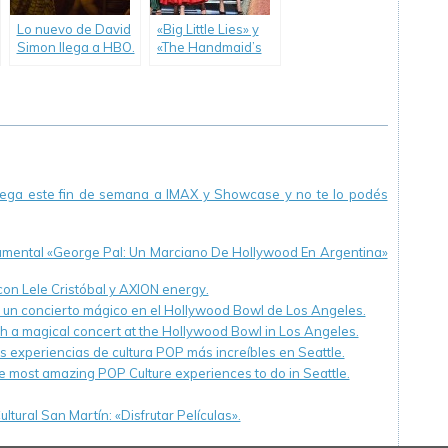
Lo nuevo de David
«Big Little Lies» y
Simon llega a HBO.
«The Handmaid’s
Tale», las más
ganadoras de los
Premios Emmy.
llega este fin de semana a IMAX y Showcase y no te lo podés
cumental «George Pal: Un Marciano De Hollywood En Argentina»
 con Lele Cristóbal y AXION energy.
n un concierto mágico en el Hollywood Bowl de Los Angeles.
th a magical concert at the Hollywood Bowl in Los Angeles.
s experiencias de cultura POP más increíbles en Seattle.
e most amazing POP Culture experiences to do in Seattle.
ltural San Martín: «Disfrutar Películas».