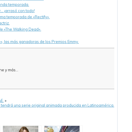
unda temporada.
 ¡arrasó con todo!
ltima temporada de «Rectify».
ctriz.
de «The Walking Dead».
le», las más ganadoras de los Premios Emmy.
e y más...
E.
»
x tendrá una serie original animada producida en Latinoamérica.