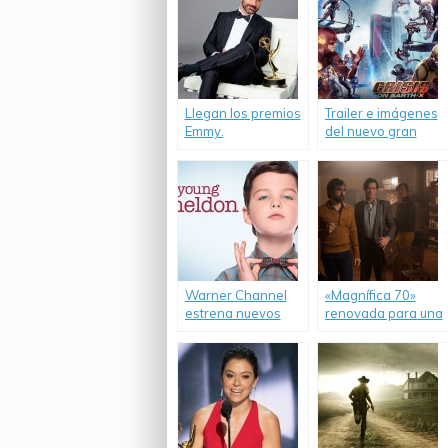
Llegan los premios
Trailer e imágenes
Emmy.
del nuevo gran
crossover entre los
shows de DC.
Warner Channel
«Magnífica 70»
estrena nuevos
renovada para una
episodios de
segunda
«Young Sheldon».
temporada.