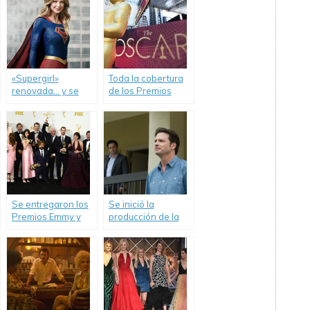
«Supergirl»
Toda la cobertura
renovada… y se
de los Premios
muda de cadena.
Oscar.
Se entregaron los
Se inició la
Premios Emmy y
producción de la
HBO… ¡arrasó con
cuarta y última
todo!
temporada de
«Rectify».