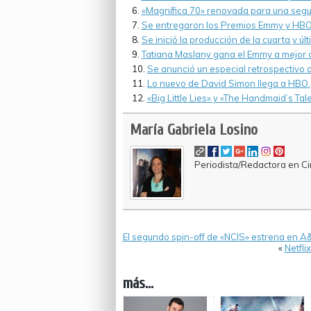
«Magnífica 70» renovada para una seg
Se entregaron los Premios Emmy y HBO…
Se inició la producción de la cuarta y ú
Tatiana Maslany gana el Emmy a mejor a
Se anunció un especial retrospectivo 
Lo nuevo de David Simon llega a HBO.
«Big Little Lies» y «The Handmaid’s Ta
María Gabriela Losino
Periodista/Redactora en Cin
El segundo spin-off de «NCIS» estrena en A&
«
Netfli
más...