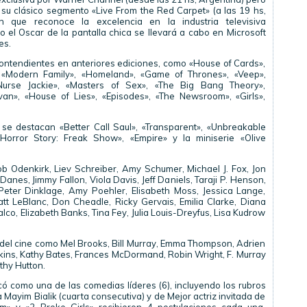
a su clásico segmento «Live From the Red Carpet» (a las 19 hs,
n que reconoce la excelencia en la industria televisiva
el Oscar de la pantalla chica se llevará a cabo en Microsoft
es.
contendientes en anteriores ediciones, como «House of Cards»,
«Modern Family», «Homeland», «Game of Thrones», «Veep»,
rse Jackie», «Masters of Sex», «The Big Bang Theory»,
van», «House of Lies», «Episodes», «The Newsroom», «Girls»,
se destacan «Better Call Saul», «Transparent», «Unbreakable
Horror Story: Freak Show», «Empire» y la miniserie «OIive
 Odenkirk, Liev Schreiber, Amy Schumer, Michael J. Fox, Jon
nes, Jimmy Fallon, Viola Davis, Jeff Daniels, Taraji P. Henson,
 Peter Dinklage, Amy Poehler, Elisabeth Moss, Jessica Lange,
tt LeBlanc, Don Cheadle, Ricky Gervais, Emilia Clarke, Diana
alco, Elizabeth Banks, Tina Fey, Julia Louis-Dreyfus, Lisa Kudrow
el cine como Mel Brooks, Bill Murray, Emma Thompson, Adrien
nkins, Kathy Bates, Frances McDormand, Robin Wright, F. Murray
thy Hutton.
 como una de las comedias líderes (6), incluyendo los rubros
Mayim Bialik (cuarta consecutiva) y de Mejor actriz invitada de