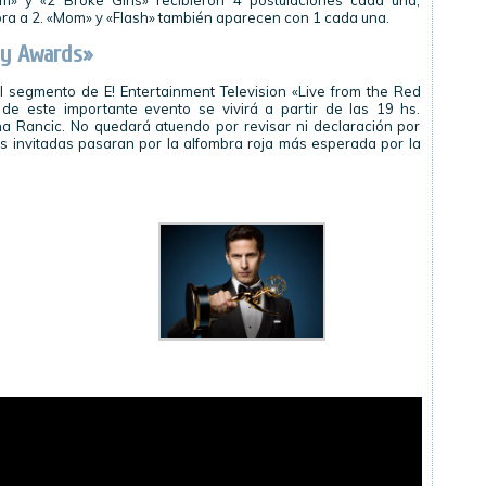
m» y «2 Broke Girls» recibieron 4 postulaciones cada una,
ora a 2. «Mom» y «Flash» también aparecen con 1 cada una.
my Awards»
 segmento de E! Entertainment Television «Live from the Red
de este importante evento se vivirá a partir de las 19 hs.
na Rancic. No quedará atuendo por revisar ni declaración por
as invitadas pasaran por la alfombra roja más esperada por la