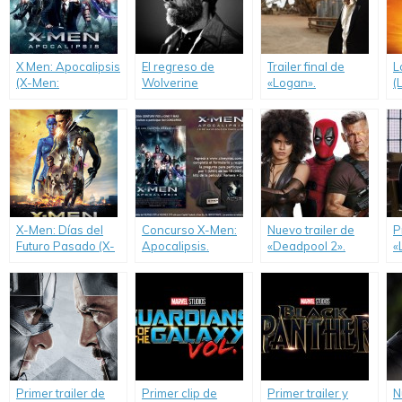
X Men: Apocalipsis
El regreso de
Trailer final de
L
(X-Men:
Wolverine
«Logan».
(
Apocalypse)
presentó su primer
trailer.
X-Men: Días del
Concurso X-Men:
Nuevo trailer de
P
Futuro Pasado (X-
Apocalipsis.
«Deadpool 2».
«
Men: Days of
M
Future Past)
Primer trailer de
Primer clip de
Primer trailer y
N