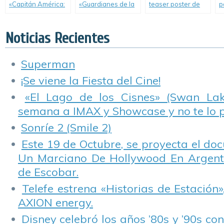
«Capitán América:
«Guardianes de la
teaser poster de
p
Civil War».
Galaxia Vol. 2».
«Pantera Negra».
N
Noticias Recientes
Superman
¡Se viene la Fiesta del Cine!
«El Lago de los Cisnes» (Swan Lake
semana a IMAX y Showcase y no te lo 
Sonríe 2 (Smile 2)
Este 19 de Octubre, se proyecta el do
Un Marciano De Hollywood En Argentin
de Escobar.
Telefe estrena «Historias de Estación»
AXION energy.
Disney celebró los años ’80s y ’90s co