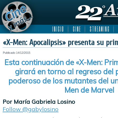
I N I C I O
C I N E
S T R E A M I N G
«X-Men: Apocalipsis» presenta su prime
Publicado
14/12/2015
Esta continuación de «X-Men: Pri
girará en torno al regreso del
poderoso de los mutantes del un
Men de Marvel
Por María Gabriela Losino
Follow @gabylosino