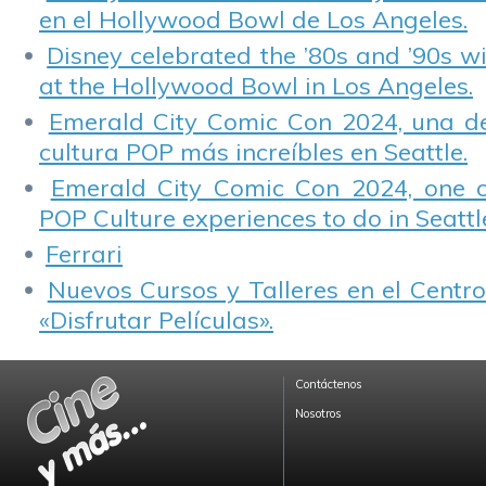
en el Hollywood Bowl de Los Angeles.
Disney celebrated the ’80s and ’90s w
at the Hollywood Bowl in Los Angeles.
Emerald City Comic Con 2024, una de
cultura POP más increíbles en Seattle.
Emerald City Comic Con 2024, one 
POP Culture experiences to do in Seattl
Ferrari
Nuevos Cursos y Talleres en el Centro
«Disfrutar Películas».
Contáctenos
Nosotros