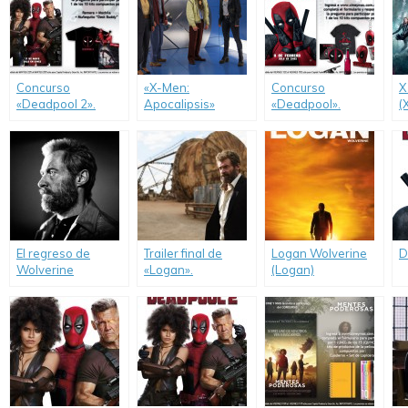
Concurso
«X-Men:
Concurso
X
«Deadpool 2».
Apocalipsis»
«Deadpool».
(
presenta su primer
A
trailer.
El regreso de
Trailer final de
Logan Wolverine
D
Wolverine
«Logan».
(Logan)
presentó su primer
trailer.