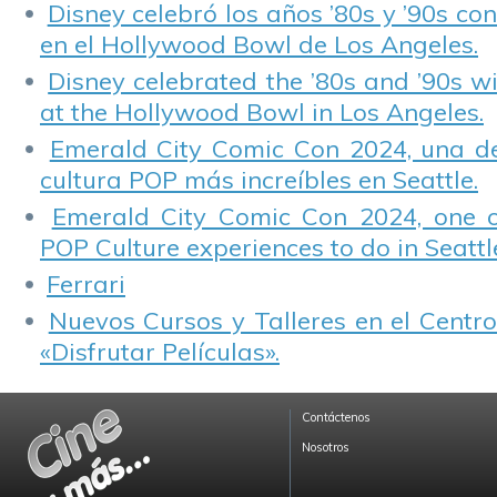
Disney celebró los años ’80s y ’90s co
en el Hollywood Bowl de Los Angeles.
Disney celebrated the ’80s and ’90s w
at the Hollywood Bowl in Los Angeles.
Emerald City Comic Con 2024, una de
cultura POP más increíbles en Seattle.
Emerald City Comic Con 2024, one 
POP Culture experiences to do in Seattl
Ferrari
Nuevos Cursos y Talleres en el Centro
«Disfrutar Películas».
Contáctenos
Nosotros