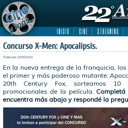
I N I C I O
C I N E
S T R E A M I N G
Concurso X-Men: Apocalipsis.
Publicado
20/05/2016
En la nueva entrega de la franquicia, lo
el primer y más poderoso mutante: Apoca
20th Century Fox, sorteamos 10 
promocionales de la película.
Completá 
encuentra más abajo y respondé la pregu