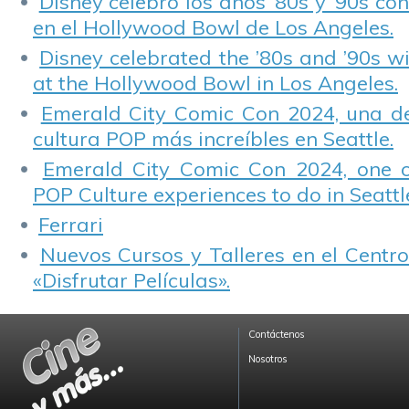
Disney celebró los años ’80s y ’90s co
en el Hollywood Bowl de Los Angeles.
Disney celebrated the ’80s and ’90s w
at the Hollywood Bowl in Los Angeles.
Emerald City Comic Con 2024, una de
cultura POP más increíbles en Seattle.
Emerald City Comic Con 2024, one 
POP Culture experiences to do in Seattl
Ferrari
Nuevos Cursos y Talleres en el Centro
«Disfrutar Películas».
Contáctenos
Nosotros