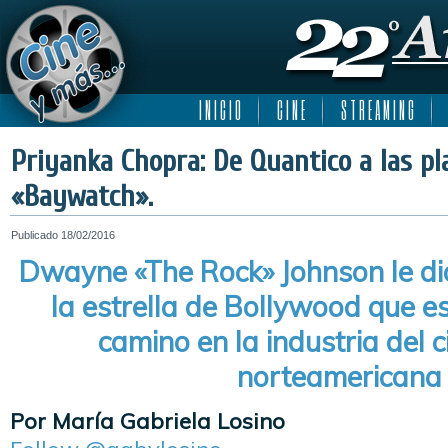
I N I C I O
C I N E
S T R E A M I N G
Priyanka Chopra: De Quantico a las pl
«Baywatch».
Publicado
18/02/2016
Dwayne «The Rock» Johnson le dio
la estrella de Bollywood que e
camino en la industria del c
norteamericana
Por María Gabriela Losino