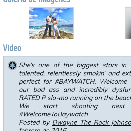
Video
She’s one of the biggest stars in 
talented, relentlessly smokin’ and e
perfect for #BAYWATCH. Welcome 
our bad ass and incredibly dysfun
RATED R slo-mo running on the beac
We start shooting next 
#WelcomeToBaywatch
Posted by
Dwayne The Rock Johns
febrero de 2016