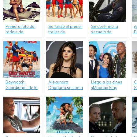
Primera foto del
Se lanzó el primer
Se confirmó la
¡
rodaje de
trailer de
secuela de
B
«Baywatch».
«Baywatch».
«Terremoto: La
Falla de San
Andrés».
Baywatch:
Alexandra
Llega a los cines
C
Guardianes de la
Daddario se une a
«Moana» Sing
S
Bahía (Baywatch)
la película de
Along.
u
«Baywatch».
F