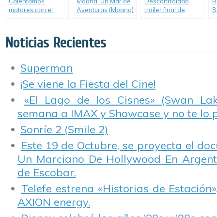
Calentamos
Moana: Un Mar de
Descontrolado
R
motores con el
Aventuras (Moana)
trailer final de
8
primer avance de
«Rápidos y
F
«Rápidos y
Furiosos 8».
Furiosos 8».
Noticias Recientes
Superman
¡Se viene la Fiesta del Cine!
«El Lago de los Cisnes» (Swan Lake
semana a IMAX y Showcase y no te lo 
Sonríe 2 (Smile 2)
Este 19 de Octubre, se proyecta el do
Un Marciano De Hollywood En Argentin
de Escobar.
Telefe estrena «Historias de Estación»
AXION energy.