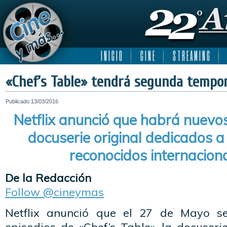
I N I C I O
C I N E
S T R E A M I N G
«Chef’s Table» tendrá segunda tempo
Publicado
13/03/2016
Netflix anunció que habrá nuevos
docuserie original dedicados a
reconocidos internacion
De la Redacción
Follow @cineymas
Netflix anunció que el 27 de Mayo s