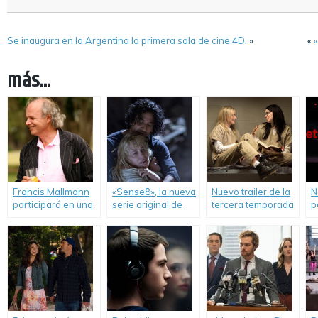
Se inaugura en la Argentina la primera sala de cine 4D.
»
«
«
más...
Francis Mallmann
«Sense8», la nueva
Nuevo trailer de la
N
participará en una
serie original de
tercera temporada
p
docuserie de
Netflix.
de «Orange is the
Netflix.
New Black».