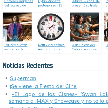
Primeras imágenes
Dylan Minnette
«Marvel – Iron Fist»
P
del regreso de
protagoniza «13
presentó su trailer
d
«Gilmore Girls».
Reasons Why».
oficial.
Trailer y nuevas
Netflix y el cambio
«Las Chicas del
E
imágenes de
en los horarios
Cable» renovada
C
«GLOW».
televisivos.
por dos
D
temporadas más.
p
tr
Noticias Recientes
Superman
¡Se viene la Fiesta del Cine!
«El Lago de los Cisnes» (Swan Lake
semana a IMAX y Showcase y no te lo 