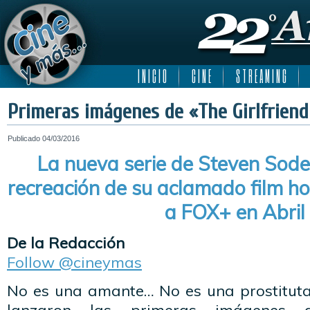
I N I C I O
C I N E
S T R E A M I N G
Primeras imágenes de «The Girlfriend
Publicado
04/03/2016
La nueva serie de Steven Sod
recreación de su aclamado film h
a FOX+ en Abril
De la Redacción
Follow @cineymas
No es una amante… No es una prostituta…