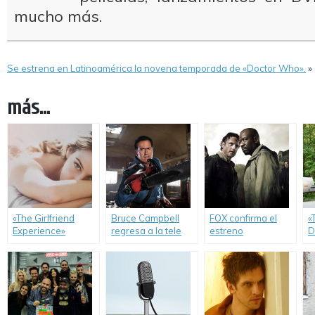
mucho más.
Se estrena en Latinoamérica la novena temporada de «Doctor Who».
»
más...
«The Girlfriend
Bruce Campbell
FOX confirma el
«
Experience»
regresa a la tele
estreno
D
renovada para una
como Ash Williams.
internacional de la
e
segunda
sexta temporada
n
temporada.
de «The Walking
E
Dead».