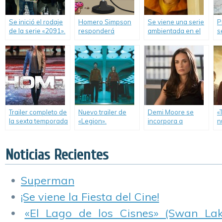
Se inició el rodaje
Homero Simpson
Se viene una serie
P
de la serie «2091».
responderá
ambientada en el
s
preguntas de los
universo de la
d
fanáticos.
franquicia «X-Men».
Trailer completo de
Nuevo trailer de
Demi Moore se
«
la sexta temporada
«Legion».
incorpora a
n
de «Homeland».
«Empire».
M
Noticias Recientes
Superman
¡Se viene la Fiesta del Cine!
«El Lago de los Cisnes» (Swan Lake