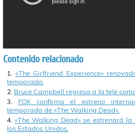
Contenido relacionado
«The Girlfriend Experience» renova
temporada.
Bruce Campbell regresa a la tele com
FOX confirma el estreno interna
temporada de «The Walking Dead».
«The Walking Dead» se estrenará la
los Estados Unidos.