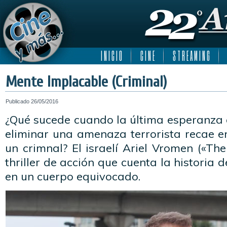
I N I C I O
C I N E
S T R E A M I N G
Mente Implacable (Criminal)
Publicado
26/05/2016
¿Qué sucede cuando la última esperanza 
eliminar una amenaza terrorista recae e
un crimnal? El israelí Ariel Vromen («The
thriller de acción que cuenta la historia
en un cuerpo equivocado.