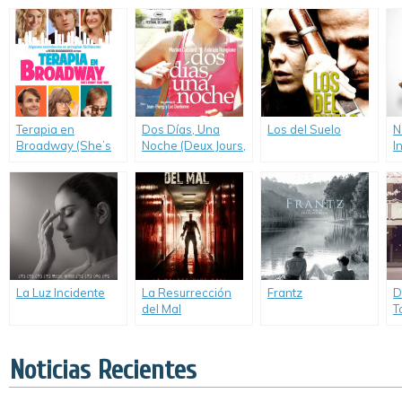
Terapia en
Dos Días, Una
Los del Suelo
N
Broadway (She’s
Noche (Deux Jours,
I
Funny That Way)
Une Nuit)
o
La Luz Incidente
La Resurrección
Frantz
D
del Mal
T
(Havenhurst)
m
A
Noticias Recientes