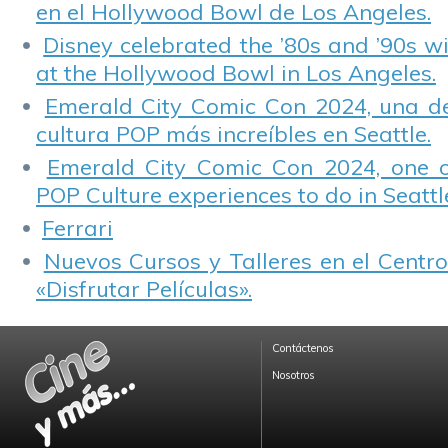
en el Hollywood Bowl de Los Angeles.
Disney celebrated the ’80s and ’90s w
at the Hollywood Bowl in Los Angeles.
Emerald City Comic Con 2024, una de
cultura POP más increíbles en Seattle.
Emerald City Comic Con 2024, one 
POP Culture experiences to do in Seattl
Ferrari
Nuevos Cursos y Talleres en el Centro
«Disfrutar Películas».
Contáctenos
Nosotros