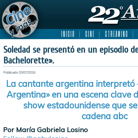
I N I C I O
C I N E
S T R E A M I N G
Soledad se presentó en un episodio d
Bachelorette».
Publicado
03/07/2016
La cantante argentina interpretó 
Argentina» en una escena clave de
show estadounidense que se 
cadena abc
Por María Gabriela Losino