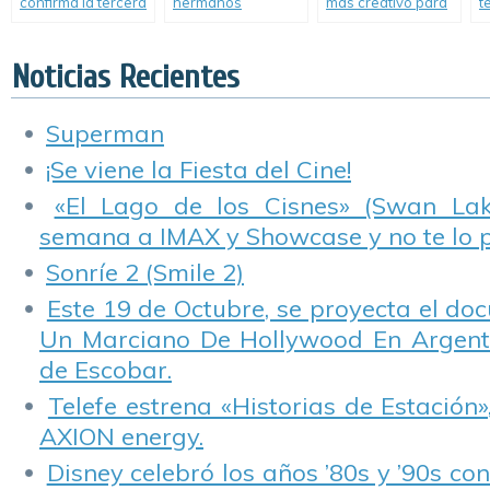
confirma la tercera
hermanos
más creativo para
t
temporada de
Caniggia ya tiene
llevarlo al Comic-
«
«Acapulco Shore».
fecha de estreno.
Con en San Diego.
m
a
Noticias Recientes
Superman
¡Se viene la Fiesta del Cine!
«El Lago de los Cisnes» (Swan Lake
semana a IMAX y Showcase y no te lo 
Sonríe 2 (Smile 2)
Este 19 de Octubre, se proyecta el do
Un Marciano De Hollywood En Argentin
de Escobar.
Telefe estrena «Historias de Estación»
AXION energy.
Disney celebró los años ’80s y ’90s co