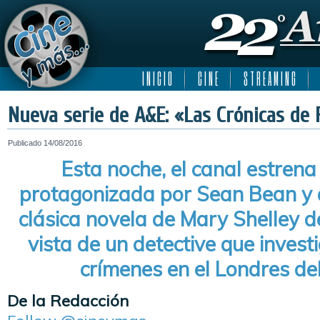
I N I C I O
C I N E
S T R E A M I N G
Nueva serie de A&E: «Las Crónicas de 
Publicado
14/08/2016
Esta noche, el canal estrena 
protagonizada por Sean Bean y 
clásica novela de Mary Shelley d
vista de un detective que invest
crímenes en el Londres del
De la Redacción