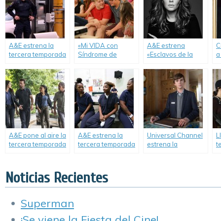
A&E estrena la
«Mi VIDA con
A&E estrena
C
tercera temporada
Síndrome de
«Esclavos de la
a
de «Fronteras
Down» regresa a
Cienciología» en
Peligrosas».
A&E.
Latinoamérica.
A&E pone al aire la
A&E estrena la
Universal Channel
L
tercera temporada
tercera temporada
estrena la
t
de «NCIS: New
de «60 Días
temporada final de
«
Orleans».
Preso».
«Bates Motel».
O
Noticias Recientes
Superman
¡Se viene la Fiesta del Cine!