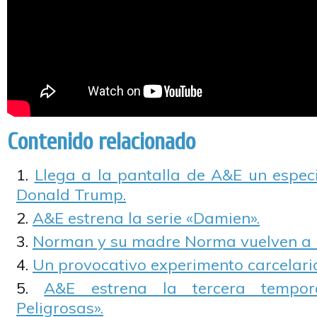
Contenido relacionado
Llega a la pantalla de A&E un especi
Donald Trump.
A&E estrena la serie «Damien».
Norman y su madre Norma vuelven a U
Un provocativo experimento carcelario
A&E estrena la tercera tempor
Peligrosas».