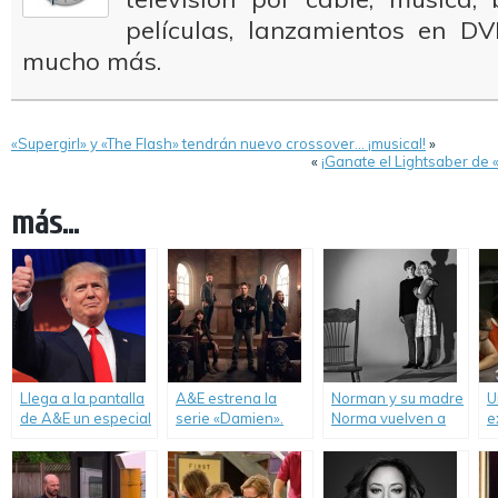
películas, lanzamientos en DV
mucho más.
«Supergirl» y «The Flash» tendrán nuevo crossover… ¡musical!
»
«
¡Ganate el Lightsaber de 
más...
Llega a la pantalla
A&E estrena la
Norman y su madre
U
de A&E un especial
serie «Damien».
Norma vuelven a
e
sobre el polémico
Universal Channel.
c
Donald Trump.
A