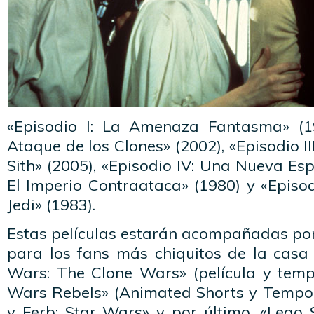
«Episodio I: La Amenaza Fantasma» (199
Ataque de los Clones» (2002), «Episodio I
Sith» (2005), «Episodio IV: Una Nueva Esp
El Imperio Contraataca» (1980) y «Episod
Jedi» (1983).
Estas películas estarán acompañadas por
para los fans más chiquitos de la casa 
Wars: The Clone Wars» (película y temp
Wars Rebels» (Animated Shorts y Tempor
y Ferb: Star Wars» y por último, «Lego