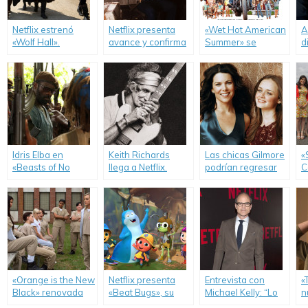
Netflix estrenó
Netflix presenta
«Wet Hot American
A
«Wolf Hall».
avance y confirma
Summer» se
d
fecha de estreno
convierte en serie.
p
de «Narcos».
Idris Elba en
Keith Richards
Las chicas Gilmore
«
«Beasts of No
llega a Netflix.
podrían regresar
C
Nation».
en 2016 de la
l
mano de Netflix.
o
«Orange is the New
Netflix presenta
Entrevista con
«
Black» renovada
«Beat Bugs», su
Michael Kelly: “Lo
n
por tres
nueva serie
que más me gusta
o