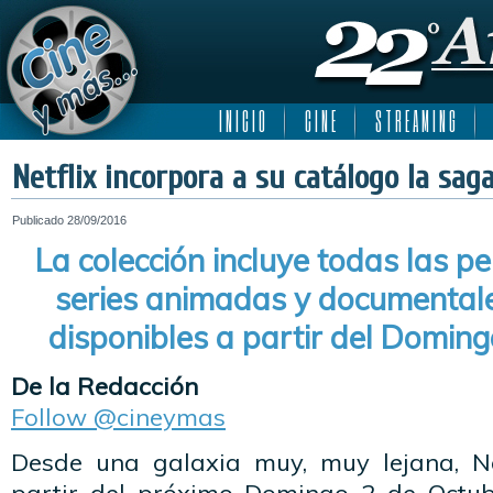
I N I C I O
C I N E
S T R E A M I N G
Netflix incorpora a su catálogo la sag
Publicado
28/09/2016
La colección incluye todas las pe
series animadas y documental
disponibles a partir del Domin
De la Redacción
Follow @cineymas
Desde una galaxia muy, muy lejana, Ne