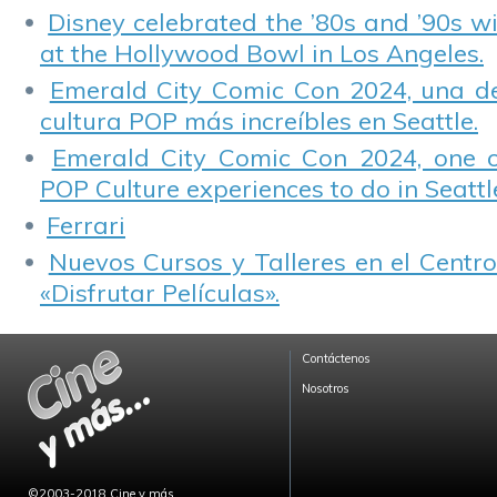
Disney celebrated the ’80s and ’90s w
at the Hollywood Bowl in Los Angeles.
Emerald City Comic Con 2024, una de
cultura POP más increíbles en Seattle.
Emerald City Comic Con 2024, one 
POP Culture experiences to do in Seattl
Ferrari
Nuevos Cursos y Talleres en el Centro
«Disfrutar Películas».
Contáctenos
Nosotros
©2003-2018 Cine y más...