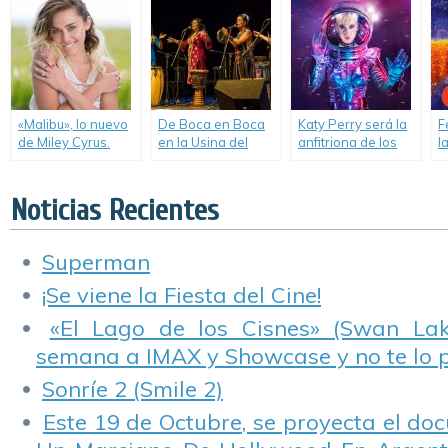
Voice».
«Malibu», lo nuevo
De Boca en Boca
Katy Perry será la
F
de Miley Cyrus.
en la Usina del
anfitriona de los
l
Arte y una Gira
MTV Video Music
m
Nacional.
Awards 2017.
Noticias Recientes
Superman
¡Se viene la Fiesta del Cine!
«El Lago de los Cisnes» (Swan Lake
semana a IMAX y Showcase y no te lo 
Sonríe 2 (Smile 2)
Este 19 de Octubre, se proyecta el do