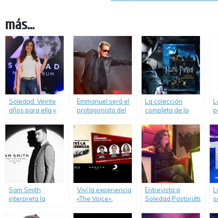
más...
Soledad: Veinte
Emmanuel será el
La colección
L
años para ella y
protagonista del
completa de la
p
para nosotros.
nuevo «MTV
saga «Harry
d
Unplugged».
Potter», en DVD y
G
Blu-ray.
Sam Smith
Viví la experiencia
Entrevista a
L
interpreta la
«The Voice».
Soledad Pastorutti,
s
canción principal
jurado de la
y
de «007 Spectre».
«Experiencia The
e