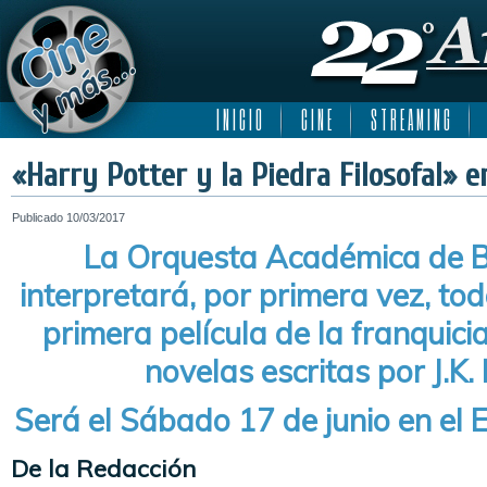
I N I C I O
C I N E
S T R E A M I N G
«Harry Potter y la Piedra Filosofal» e
Publicado
10/03/2017
La Orquesta Académica de B
interpretará, por primera vez, tod
primera película de la franquic
novelas escritas por J.K.
Será el Sábado 17 de junio en el 
De la Redacción