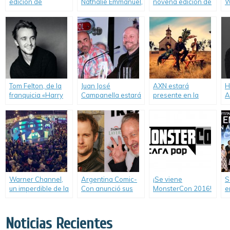
edición de
Nathalie Emmanuel,
novena edición de
W
Argentina Comic-
las estrellas
Argentina Comic-
e
Con.
invitadas de
Con.
A
Argentina Comic-
C
Con.
Tom Felton, de la
Juan José
AXN estará
H
franquicia «Harry
Campanella estará
presente en la
A
Potter», viene a la
presente en
octava edición de
C
Argentina.
Argentina Comic-
Argentina Comic-
Con.
Con.
Warner Channel,
Argentina Comic-
¡Se viene
S
un imperdible de la
Con anunció sus
MonsterCon 2016!
e
novena edición de
celebridades
P
Argentina Comic-
internacionales.
Con.
Noticias Recientes