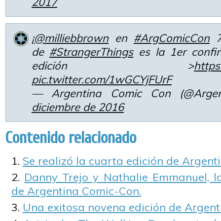
2017
¡
@milliebbrown
en
#ArgComicCon
7
de
#StrangerThings
es la 1er confi
edición >
http
pic.twitter.com/1wGCYjFUrF
— Argentina Comic Con (@Arge
diciembre de 2016
Contenido relacionado
Se realizó la cuarta edición de Argen
Danny Trejo y Nathalie Emmanuel, las
de Argentina Comic-Con.
Una exitosa novena edición de Argen