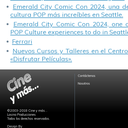
Emerald City Comic Con 2024, una de
cultura POP más increíbles en Seattle.
Emerald City Comic Con 2024, one 
POP Culture experiences to do in Seattl
Ferrari
Nuevos Cursos y Talleres en el Centro
«Disfrutar Películas».
Contáctenos
Nosotros
©2003-2018 Cine y más...
Losino Producciones
Todos los derechos reservados.
Design By