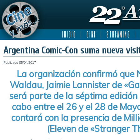
I N I C I O
C I N E
S T R E A M I N G
Argentina Comic-Con suma nueva visit
Publicado
05/04/2017
La organización confirmó que N
Waldau, Jaimie Lannister de «Ga
será parte de la séptima edición 
cabo entre el 26 y el 28 de May
contará con la presencia de Mil
(Eleven de «Stranger T