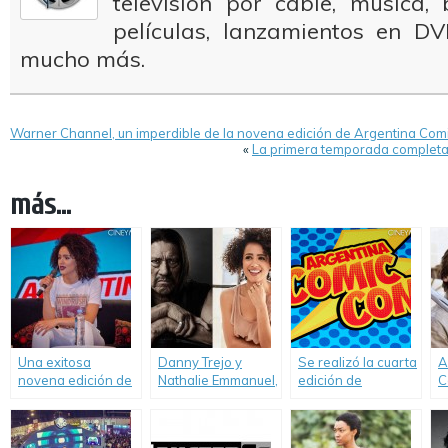
televisión por cable, música
películas, lanzamientos en DV
mucho más.
Warner Channel, un imperdible de la novena edición de Argentina Com
«
La primera temporada completa 
más...
Una exitosa
Danny Trejo y
Se realizó la cuarta
A
novena edición de
Nathalie Emmanuel,
edición de
C
Argentina Comic-
las estrellas
Argentina Comic-
v
Con.
invitadas de
Con.
Argentina Comic-