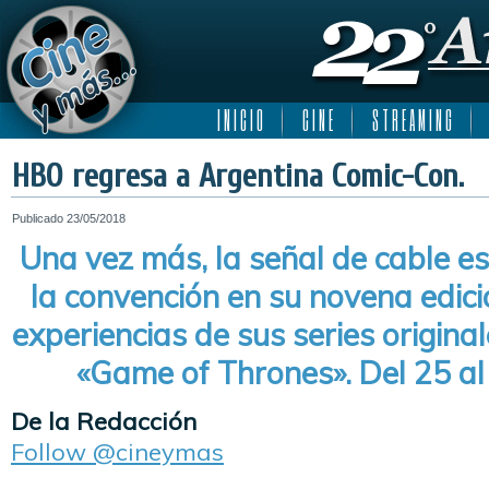
I N I C I O
C I N E
S T R E A M I N G
HBO regresa a Argentina Comic-Con.
Publicado
23/05/2018
Una vez más, la señal de cable e
la convención en su novena edici
experiencias de sus series origin
«Game of Thrones». Del 25 al
De la Redacción
Follow @cineymas