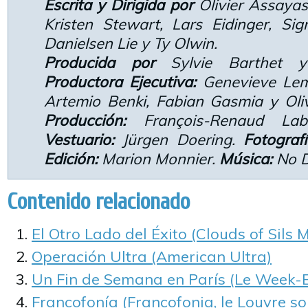
Escrita y Dirigida por
Olivier Assaya
Kristen Stewart, Lars Eidinger, Sig
Danielsen Lie y Ty Olwin.
Producida por
Sylvie Barthet y C
Productora Ejecutiva:
Genevieve Le
Artemio Benki, Fabian Gasmia y Oli
Producción:
François-Renaud La
Vestuario:
Jürgen Doering.
Fotografí
Edición:
Marion Monnier.
Música:
No D
Contenido relacionado
El Otro Lado del Éxito (Clouds of Sils 
Operación Ultra (American Ultra)
Un Fin de Semana en París (Le Week-
Francofonía (Francofonia, le Louvre so