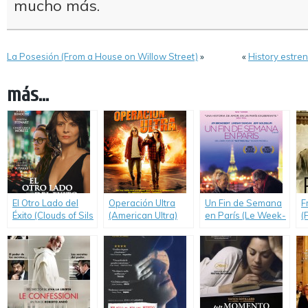
mucho más.
La Posesión (From a House on Willow Street)
»
«
History estren
más...
El Otro Lado del
Operación Ultra
Un Fin de Semana
F
Éxito (Clouds of Sils
(American Ultra)
en París (Le Week-
(
Maria)
End)
L
l