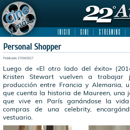
I N I C I O
C I N E
S T R E A M I N G
Personal Shopper
Publicado
27/04/2017
Luego de «El otro lado del éxito» (201
Kristen Stewart vuelven a trabajar 
producción entre Francia y Alemania, un
que cuenta la historia de Maureen, una 
que vive en París ganándose la vida
compras de una celebrity, encargán
vestuario.