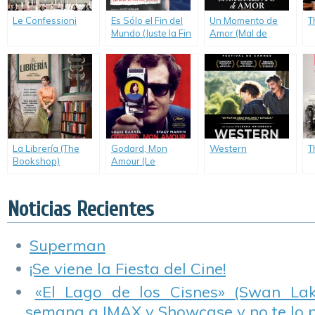
Le Confessioni
Es Sólo el Fin del
Un Momento de
T
Mundo (Juste la Fin
Amor (Mal de
du Monde)
Pierres)
La Librería (The
Godard, Mon
Western
T
Bookshop)
Amour (Le
Redoutable)
Noticias Recientes
Superman
¡Se viene la Fiesta del Cine!
«El Lago de los Cisnes» (Swan Lake
semana a IMAX y Showcase y no te lo 