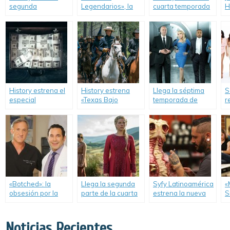
segunda
Legendarios», la
cuarta temporada
H
temporada de «X
nueva serie de
de «El Socio».
Company».
History.
History estrena el
History estrena
Llega la séptima
S
especial
«Texas Bajo
temporada de
r
«NarcoAmérica».
Fuego».
«Shark Tank».
b
N
«Botched»: la
Llega la segunda
Syfy Latinoamérica
«
obsesión por la
parte de la cuarta
estrena la nueva
S
belleza tiene sus
temporada de
temporada de
D
riesgos.
«Vikingos».
«Face Off».
A
Noticias Recientes