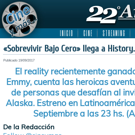
I N I C I O
C I N E
S T R E A M I N G
«Sobrevivir Bajo Cero» llega a History.
Publicado
19/09/2017
El reality recientemente ganad
Emmy, cuenta las heroicas avent
de personas que desafían al inv
Alaska. Estreno en Latinoamérica
Septiembre a las 23 hs. (A
De la Redacción