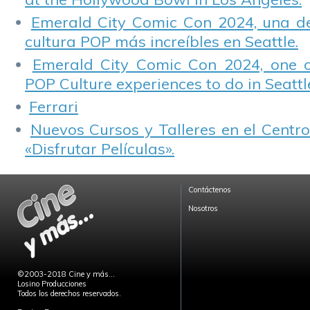
Emerald City Comic Con 2024, una de
cultura POP más increíbles en Seattle.
Emerald City Comic Con 2024, one 
POP Culture experiences to do in Seattl
Ferrari
Nuevos Cursos y Talleres en el Centro
«Disfrutar Películas».
Contáctenos
Nosotros
©2003-2018 Cine y más...
Losino Producciones
Todos los derechos reservados.