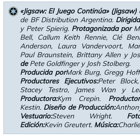
«Jigsaw: El Juego Continúa» (Jigsaw)
de BF Distribution Argentina.
Dirigid
y Peter Spierig.
Protagonizada por
Ma
Bell, Callum Keith Rennie, Clé Be
Anderson, Laura Vandervoort, Ma
Paul Braunstein, Brittany Allen y Jo
de
Pete Goldfinger y Josh Stolberg.
Producida por
Mark Burg, Gregg Hof
Productores Ejecutivos:
Peter Block,
Stacey Testro, James Wan y Le
Productora:
Kym Crepin.
Producto
Kestin.
Diseño de Producción:
Anthon
Vestuario:
Steven Wright.
Foto
Edición:
Kevin Greutert.
Música:
Charlie