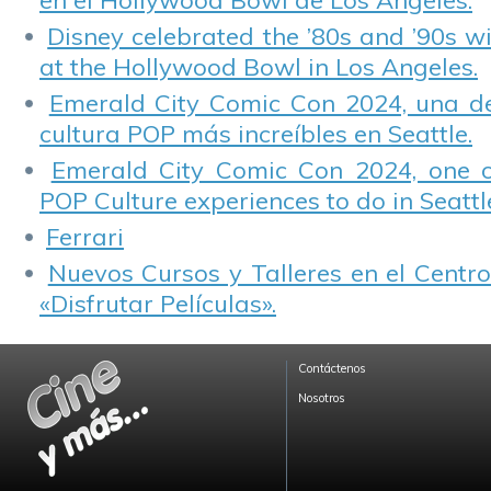
en el Hollywood Bowl de Los Angeles.
Disney celebrated the ’80s and ’90s w
at the Hollywood Bowl in Los Angeles.
Emerald City Comic Con 2024, una de
cultura POP más increíbles en Seattle.
Emerald City Comic Con 2024, one 
POP Culture experiences to do in Seattl
Ferrari
Nuevos Cursos y Talleres en el Centro
«Disfrutar Películas».
Contáctenos
Nosotros