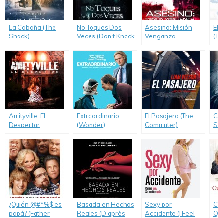
La Cabaña (The
No Toques Dos
Asesino: Misión
E
Shack)
Veces (Don’t Knock
Venganza
(
Twice)
(American
Assassin)
Amityville: El
Extraordinario
El Pasajero (The
C
Despertar
(Wonder)
Commuter)
S
(Amityville: The
L
Awakening)
S
¿Quién @#*%$ es
Basada en Hechos
Sexy por
C
papá? (Father
Reales (D’après
Accidente (I Feel
Q