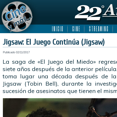
I N I C I O
C I N E
S T R E A M I N G
Jigsaw: El Juego Continúa (Jigsaw)
Publicado
02/11/2017
La saga de «El Juego del Miedo» regres
siete años después de la anterior películ
toma lugar una década después de la
Jigsaw (Tobin Bell), durante la invest
sucesión de asesinatos que tienen el mi