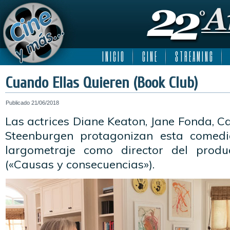
I N I C I O
C I N E
S T R E A M I N G
Cuando Ellas Quieren (Book Club)
Publicado
21/06/2018
Las actrices Diane Keaton, Jane Fonda, 
Steenburgen protagonizan esta comedi
largometraje como director del produ
(«Causas y consecuencias»).