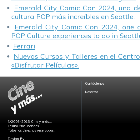
Emerald City Comic Con 2024, una de
cultura POP más increíbles en Seattle.
Emerald City Comic Con 2024, one 
POP Culture experiences to do in Seattl
Ferrari
Nuevos Cursos y Talleres en el Centro
«Disfrutar Películas».
Contáctenos
Nosotros
©2003-2018 Cine y más...
Losino Producciones
Todos los derechos reservados.
Design By