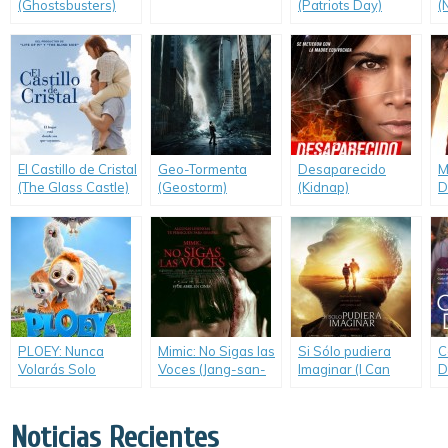
(Ghostsbusters)
(Patriots Day)
(
B
El Castillo de Cristal
Geo-Tormenta
Desaparecido
M
(The Glass Castle)
(Geostorm)
(Kidnap)
D
PLOEY: Nunca
Mimic: No Sigas las
Si Sólo pudiera
C
Volarás Solo
Voces (Jang-san-
Imaginar (I Can
D
(PLOEY: You Never
beom)
Only Imagine)
Fly Alone)
Noticias Recientes