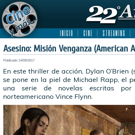
I N I C I O
C I N E
S T R E A M I N G
Asesino: Misión Venganza (American A
Publicado
14/09/2017
En este thriller de acción, Dylan O’Brien
se pone en la piel de Michael Rapp, el p
una serie de novelas escritas por 
norteamericano Vince Flynn.