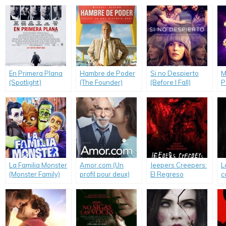
En Primera Plana
Hambre de Poder
Si no Despierto
M
(Spotlight)
(The Founder)
(Before I Fall)
P
P
La Familia Monster
Amor.com (Un
Jeepers Creepers:
L
(Monster Family)
profil pour deux)
El Regreso
c
(Jeepers Creepers
(
3)