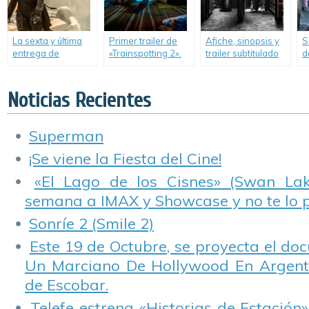
La sexta y última
Primer trailer de
Afiche, sinopsis y
S
entrega de
«Trainspotting 2».
trailer subtitulado
d
«Resident Evil»
de «T2
presentó su primer
Trainspotting».
trailer.
Noticias Recientes
Superman
¡Se viene la Fiesta del Cine!
«El Lago de los Cisnes» (Swan Lake
semana a IMAX y Showcase y no te lo 
Sonríe 2 (Smile 2)
Este 19 de Octubre, se proyecta el do
Un Marciano De Hollywood En Argentin
de Escobar.
Telefe estrena «Historias de Estación»