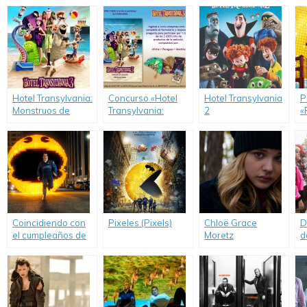
Hotel Transylvania:
Concurso «Hotel
Hotel Transylvania
P
Monstruos de
Transylvania:
2
«
Vacaciones (Hotel
Monstruos de
Transylvania 3:
Vacaciones».
Summer Vacation)
Coincidiendo con
Pixeles (Pixels)
Chloë Grace
D
el cumpleaños de
Moretz
d
Pac-Man, se lanza
protagoniza la
V
el nuevo trailer de
adaptación de la
«Pixeles».
novela «La Quinta
Ola».