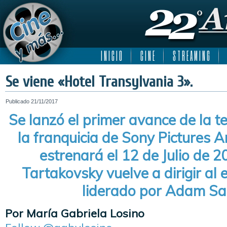
I N I C I O
C I N E
S T R E A M I N G
Se viene «Hotel Transylvania 3».
Publicado
21/11/2017
Se lanzó el primer avance de la t
la franquicia de Sony Pictures 
estrenará el 12 de Julio de 
Tartakovsky vuelve a dirigir al 
liderado por Adam Sa
Por María Gabriela Losino