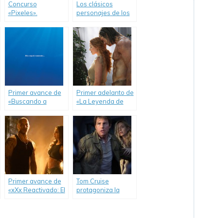
Concurso
Los clásicos
«Pixeles».
personajes de los
videojuegos de los
’80 juntos en
«Pixels», la nueva
comedia de Adam
Sandler.
Primer avance de
Primer adelanto de
«Buscando a
«La Leyenda de
Dory».
Tarzán».
Primer avance de
Tom Cruise
«xXx Reactivado: El
protagoniza la
Regreso de Xander
nueva versión de
Cage».
«La Momia».