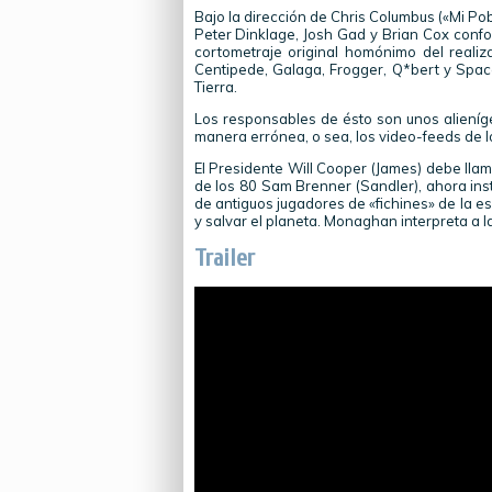
Bajo la dirección de Chris Columbus («Mi P
Peter Dinklage, Josh Gad y Brian Cox confo
cortometraje original homónimo del reali
Centipede, Galaga, Frogger, Q*bert y Space
Tierra.
Los responsables de ésto son unos alieníg
manera errónea, o sea, los video-feeds de 
El Presidente Will Cooper (James) debe lla
de los 80 Sam Brenner (Sandler), ahora ins
de antiguos jugadores de «fichines» de la es
y salvar el planeta. Monaghan interpreta a l
Trailer