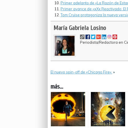
Primer adelanto de «La Razón de Estar
Primer avance de «xXx Reactivado: El
Tom Cruise protagoniza la nueva versi
María Gabriela Losino
Periodista/Redactora en Cin
El nuevo spin-off de «Chicago Fire».
»
más...