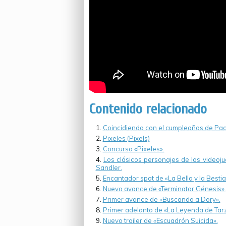
Contenido relacionado
Coincidiendo con el cumpleaños de Pac-M
Pixeles (Pixels)
Concurso «Pixeles».
Los clásicos personajes de los videoj
Sandler.
Encantador spot de «La Bella y la Best
Nuevo avance de «Terminator Génesis».
Primer avance de «Buscando a Dory».
Primer adelanto de «La Leyenda de Tar
Nuevo trailer de «Escuadrón Suicida».