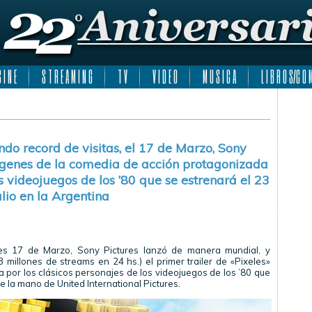
 I N E
S T R E A M I N G
T V
V I D E O
M U S I C A
L I B R O S/C O M
do record de visitas, el 17 de Marzo, Sony
ágenes de la comedia de acción protagonizada
os videojuegos de los ’80 que se estrenará el 23
ulio en la Argentina
es 17 de Marzo, Sony Pictures lanzó de manera mundial, y
3 millones de streams en 24 hs.) el primer trailer de «Pixeles»
a por los clásicos personajes de los videojuegos de los ’80 que
de la mano de United International Pictures.