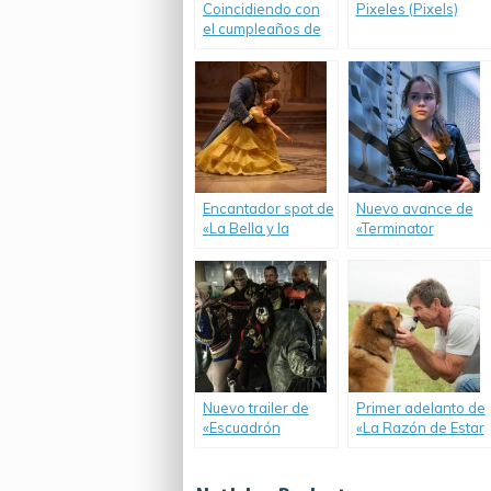
Coincidiendo con
Pixeles (Pixels)
el cumpleaños de
Pac-Man, se lanza
el nuevo trailer de
«Pixeles».
Encantador spot de
Nuevo avance de
«La Bella y la
«Terminator
Bestia» con Emma
Génesis».
Watson.
Nuevo trailer de
Primer adelanto de
«Escuadrón
«La Razón de Estar
Suicida».
Contigo».