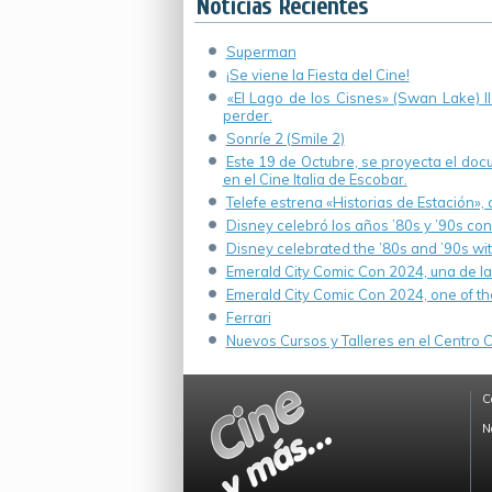
Noticias Recientes
Superman
¡Se viene la Fiesta del Cine!
«El Lago de los Cisnes» (Swan Lake) 
perder.
Sonríe 2 (Smile 2)
Este 19 de Octubre, se proyecta el do
en el Cine Italia de Escobar.
Telefe estrena «Historias de Estación»,
Disney celebró los años ’80s y ’90s co
Disney celebrated the ’80s and ’90s wi
Emerald City Comic Con 2024, una de la
Emerald City Comic Con 2024, one of th
Ferrari
Nuevos Cursos y Talleres en el Centro Cu
C
N