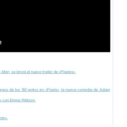
an, se lanza el nuevo trailer de «Pixeles».
uegos de los ’80 juntos en «Pixels», la nueva comedia de Adam
ia» con Emma Watson.
zán».