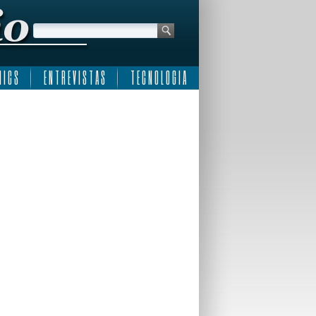
 I C S
E N T R E V I S T A S
T E C N O L O G I A