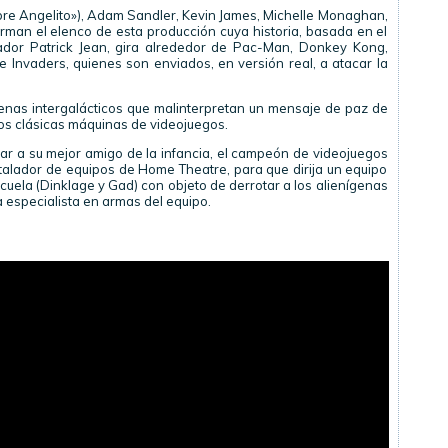
obre Angelito»), Adam Sandler, Kevin James, Michelle Monaghan,
rman el elenco de esta producción cuya historia, basada en el
zador Patrick Jean, gira alrededor de Pac-Man, Donkey Kong,
 Invaders, quienes son enviados, en versión real, a atacar la
enas intergalácticos que malinterpretan un mensaje de paz de
los clásicas máquinas de videojuegos.
mar a su mejor amigo de la infancia, el campeón de videojuegos
talador de equipos de Home Theatre, para que dirija un equipo
cuela (Dinklage y Gad) con objeto de derrotar a los alienígenas
a especialista en armas del equipo.