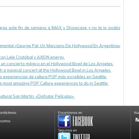
llega este fin de semana a IMAX y Showcase y no te lo podés
cumental «George Pal: Un Marciano De Hollywood En Argentina»
 con Lele Cristóbal y AXION energy.
n un concierto mágico en el Hollywood Bowl de Los Angeles.
th a magical concert at the Hollywood Bowl in Los Angeles.
s experiencias de cultura POP más increíbles en Seattle.
e most amazing POP Culture experiences to do in Seattle.
ltural San Martín: «Disfrutar Películas».
ontáctenos
Encontranos en
Nue
osotros
Seguinos en