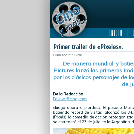
I N I C I O
C
Primer trailer de «Pixeles».
Publicado
21/03/2015
De manera mundial, y batien
Pictures lanzó las primeras im
por los clásicos personajes de l
de J
De la Redacción
Follow @cineymas
«Juega ahora o pierdes». El pasado Mart
batiendo record de visitas (alcanzó los 34.
(Pixels), la comedia de acción protagonizad
se estrenará el 23 de Julio en la Argentina, 