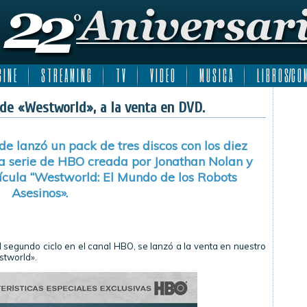
 I N E
S T R E A M I N G
T V
V I D E O
M U S I C A
L I B R O S/C O M
de «Westworld», a la venta en DVD.
 lanzó un pack de tres discos con los diez
 la serie de HBO creada por Jonathan Nolan y
elícula “Westworld: El Mundo de los Robots
Asesinos».
 segundo ciclo en el canal HBO, se lanzó a la venta en nuestro
stworld».