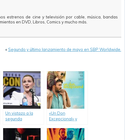
mos estrenos de cine y televisión por cable, música, bandas
amientos en DVD, Libros, Comics y mucho más.
«
Segundo y último lanzamiento de mayo en SBP Worldwide.
Un vistazo a la
«Un Don
segunda
Excepcional» y
temporada de
otros 6 títulos,
«Westworld».
inician Septiembre
en SBP Worldwide.