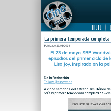
I N I C I O
C
La primera temporada completa 
Publicado
23/05/2018
El 23 de mayo, SBP Worldwide
episodios del primer ciclo de
Lisa Joy, inspirada en la p
De la Redacción
Follow @cineymas
A cinco semanas del estreno simultáneo del
país la primera temporada completa de «We