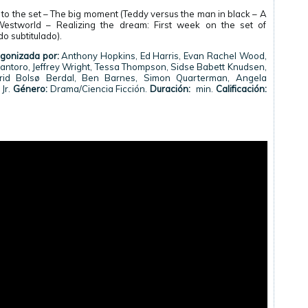
n to the set – The big moment (Teddy versus the man in black – A
estworld – Realizing the dream: First week on the set of
o subtitulado).
gonizada por:
Anthony Hopkins, Ed Harris, Evan Rachel Wood,
ntoro, Jeffrey Wright, Tessa Thompson, Sidse Babett Knudsen,
id Bolsø Berdal, Ben Barnes, Simon Quarterman, Angela
 Jr.
Género:
Drama/Ciencia Ficción.
Duración:
min.
Calificación: