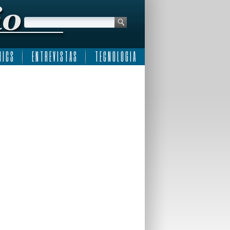
 I C S
E N T R E V I S T A S
T E C N O L O G I A