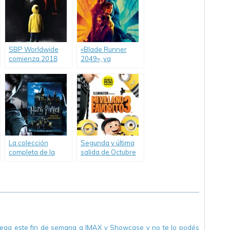
SBP Worldwide
«Blade Runner
comienza 2018
2049», ya
con el lanzamiento
disponible en DVD
de «It (Eso)».
y Blu-ray.
La colección
Segunda y última
completa de la
salida de Octubre
saga «Harry
en SBP Worldwide.
Potter», en DVD y
Blu-ray.
llega este fin de semana a IMAX y Showcase y no te lo podés