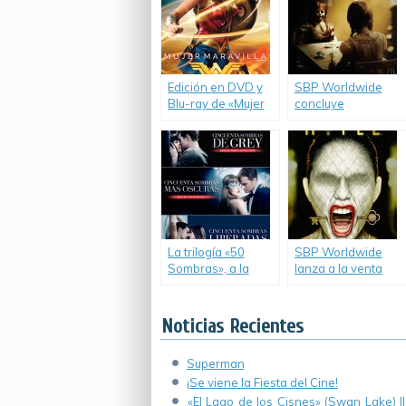
Edición en DVD y
SBP Worldwide
Blu-ray de «Mujer
concluye
Maravilla».
Noviembre con
títulos para todos
los gustos.
La trilogía «50
SBP Worldwide
Sombras», a la
lanza a la venta
venta en DVD.
«American Horror
Story: Hotel».
Noticias Recientes
Superman
¡Se viene la Fiesta del Cine!
«El Lago de los Cisnes» (Swan Lake) 