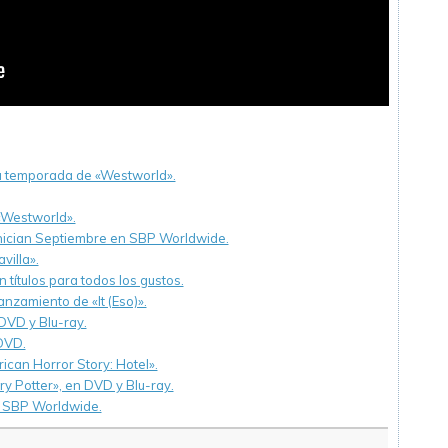
da temporada de «Westworld».
«Westworld».
 inician Septiembre en SBP Worldwide.
villa».
ítulos para todos los gustos.
zamiento de «It (Eso)».
DVD y Blu-ray.
 DVD.
can Horror Story: Hotel».
y Potter», en DVD y Blu-ray.
n SBP Worldwide.