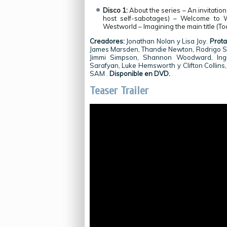
Disco 1:
About the series – An invitatio
host self-sabotages) – Welcome to W
Westworld – Imagining the main title (Tod
Creadores:
Jonathan Nolan y Lisa Joy.
Prota
James Marsden, Thandie Newton, Rodrigo Sa
Jimmi Simpson, Shannon Woodward, Ingr
Sarafyan, Luke Hemsworth y Clifton Collins,
SAM .
Disponible en DVD.
Teaser Trailer