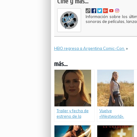
Cine y más...
Información sobre los últi
sonoras de películas, lanz
HBO regresa a Argentina Comic-Con.
»
más...
Trailer y fecha de
Vuelve
estreno de la
«Westworld».
segunda
temporada de
«Westworld».