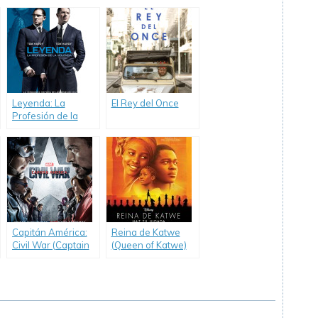
Green)
Leyenda: La
El Rey del Once
Profesión de la
Violencia (Legend)
Capitán América:
Reina de Katwe
Civil War (Captain
(Queen of Katwe)
America: Civil War)