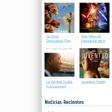
Un Gran
Star Wars: El
Dinosaurio (The
Despertar de la
Good Dinosaur)
Fuerza (Star Wars:
The Force
Awakens)
La Verdad Oculta
Juventud (Youth)
(Concussion)
Noticias Recientes