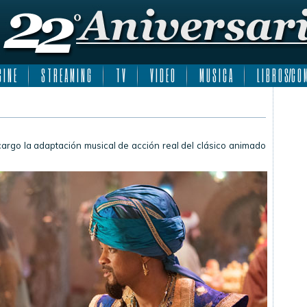
 I N E
S T R E A M I N G
T V
V I D E O
M U S I C A
L I B R O S/C O M
cargo la adaptación musical de acción real del clásico animado