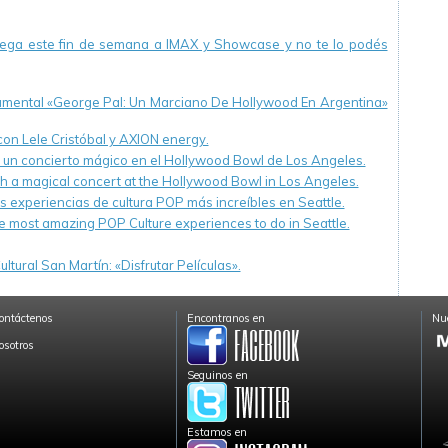
llega este fin de semana a IMAX y Showcase y no te lo podés
cumental «George Pal: Un Marciano De Hollywood En Argentina»
 con Lele Cristóbal y AXION energy.
n un concierto mágico en el Hollywood Bowl de Los Angeles.
th a magical concert at the Hollywood Bowl in Los Angeles.
s experiencias de cultura POP más increíbles en Seattle.
e most amazing POP Culture experiences to do in Seattle.
ltural San Martín: «Disfrutar Películas».
ontáctenos
Encontranos en
Nue
osotros
Seguinos en
Estamos en