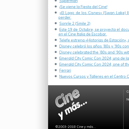
Superman
¡Se viene la Fiesta del Cine!
«El Lago de los Cisnes» (Swan Lake) 
perder.
Sonríe 2 (Smile 2)
Este 19 de Octubre, se proyecta el do
en el Cine Italia de Escobar.
Telefe estrena «Historias de Estación»,
Disney celebró los años ’80s y ’90s co
Disney celebrated the ’80s and ’90s wi
Emerald City Comic Con 2024, una de la
Emerald City Comic Con 2024, one of th
Ferrari
Nuevos Cursos y Talleres en el Centro Cu
C
N
©2003-2018 Cine y más...