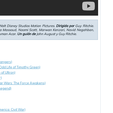
alt Disney Studios Motion Pictures.
Dirigida por
Guy Ritchie.
a Massoud, Naomi Scott, Marwan Kenzari, Navid Negahban,
Numan Acar.
Un guión de
John August y Guy Ritchie.
angers)
Odd Life of Timothy Green)
of Ultron)
)
Star Wars: The Force Awakens)
(Legend)
erica: Civil War)