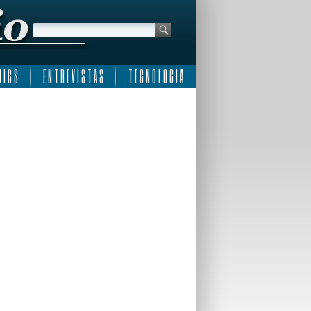
 I C S
E N T R E V I S T A S
T E C N O L O G I A