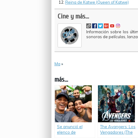
Reina de Katwe (Queen of Katwe)
Cine y más...
Información sobre los últi
sonoras de películas, lanz
Ma
»
más...
Se anunció el
The Avangers: Los
elenco de
Vengadores (The
«Aladdin».
Avangers)