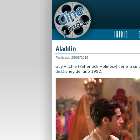
I N I C I O
C
Aladdin
Publicado
23/05/2019
Guy Ritchie («Sherlock Holmes») tiene a su 
de Disney del año 1992.