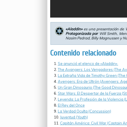
«Aladdin»
es una presentación de W
Protagonizada por
Will Smith, Men
Nasim Pedrad, Billy Magnussen y 
Contenido relacionado
Se anunció el elenco de «Aladdin».
The Avangers: Los Vengadores (The Av
La Extraña Vida de Timothy Green (The 
Avengers: Era de Ultrón (Avengers: Age 
Un Gran Dinosaurio (The Good Dinosaur
Star Wars: El Despertar de la Fuerza (
Leyenda: La Profesión de la Violencia 
El Rey del Once
La Verdad Oculta (Concussion)
Juventud (Youth)
Capitán América: Civil War (Captain Am