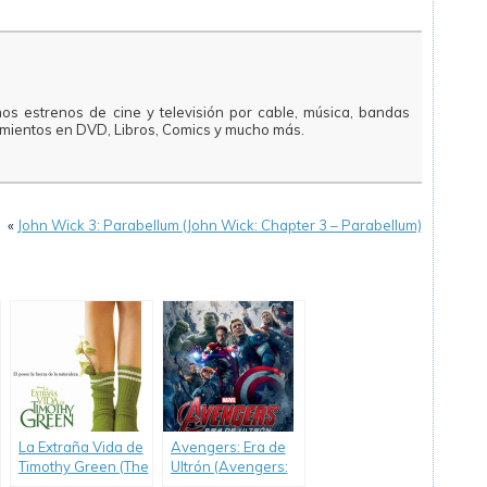
mos estrenos de cine y televisión por cable, música, bandas
amientos en DVD, Libros, Comics y mucho más.
«
John Wick 3: Parabellum (John Wick: Chapter 3 – Parabellum)
La Extraña Vida de
Avengers: Era de
Timothy Green (The
Ultrón (Avengers:
Odd Life of Timothy
Age of Ultron)