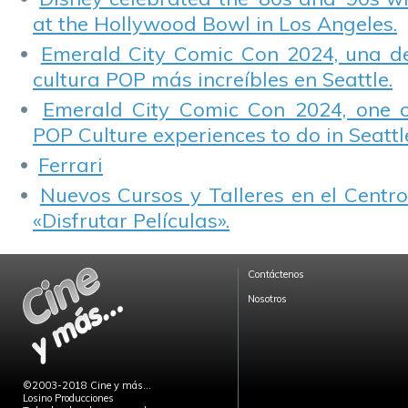
at the Hollywood Bowl in Los Angeles.
Emerald City Comic Con 2024, una de
cultura POP más increíbles en Seattle.
Emerald City Comic Con 2024, one 
POP Culture experiences to do in Seattl
Ferrari
Nuevos Cursos y Talleres en el Centro
«Disfrutar Películas».
Contáctenos
Nosotros
©2003-2018 Cine y más...
Losino Producciones