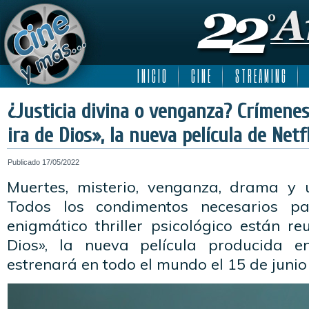
I N I C I O
C I N E
S T R E A M I N G
¿Justicia divina o venganza? Crímenes
ira de Dios», la nueva película de Netfl
Publicado
17/05/2022
Muertes, misterio, venganza, drama y 
Todos los condimentos necesarios p
enigmático thriller psicológico están r
Dios», la nueva película producida 
estrenará en todo el mundo el 15 de junio 