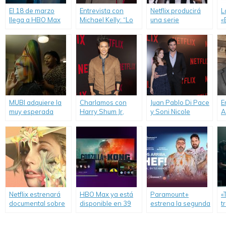
El 18 de marzo
Entrevista con
Netflix producirá
L
llega a HBO Max
Michael Kelly: “Lo
una serie
«
«Ecos de un
que más me gusta
documental sobre
e
Crimen».
de Doug es su
un club de fútbol
c
lealtad hacia
italiano.
Frank”.
MUBI adquiere la
Charlamos con
Juan Pablo Di Pace
E
muy esperada
Harry Shum Jr,
y Soni Nicole
A
película «Medusa
protagonista de
Bringas: «Con
D
Deluxe»; el debut
“Crouching Tiger,
‘Fuller House’ se
“
de Thomas
Hidden Dragon:
recuperó el humor
q
Hardiman.
Sword of Destiny”.
inocente en la
a
televisión».
q
e
t
Netflix estrenará
HBO Max ya está
Paramount+
«
documental sobre
disponible en 39
estrena la segunda
t
Lady Gaga.
territorios de
temporada de
d
Latinoamérica y el
«Manos Arriba,