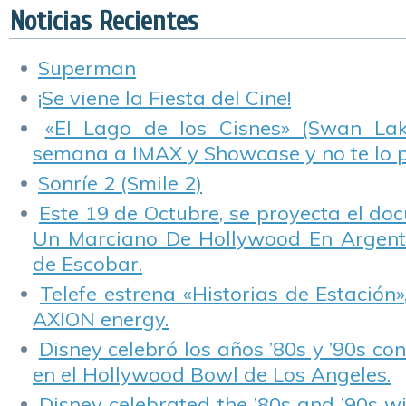
Caribe.
Chef!».
Noticias Recientes
Superman
¡Se viene la Fiesta del Cine!
«El Lago de los Cisnes» (Swan Lake
semana a IMAX y Showcase y no te lo 
Sonríe 2 (Smile 2)
Este 19 de Octubre, se proyecta el do
Un Marciano De Hollywood En Argentin
de Escobar.
Telefe estrena «Historias de Estación»
AXION energy.
Disney celebró los años ’80s y ’90s co
en el Hollywood Bowl de Los Angeles.
Disney celebrated the ’80s and ’90s w