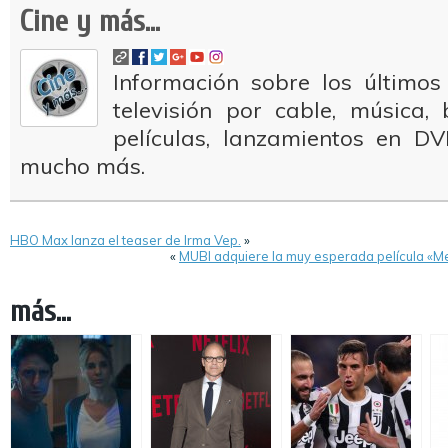
Cine y más...
Información sobre los últimos
televisión por cable, música
películas, lanzamientos en DV
mucho más.
HBO Max lanza el teaser de Irma Vep.
»
«
MUBI adquiere la muy esperada película «M
más...