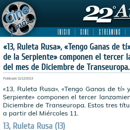
I N I C I O
C I N E
S T R E A M I N G
«13, Ruleta Rusa», «Tengo Ganas de tí
de la Serpiente» componen el tercer 
del mes de Diciembre de Transeuropa.
Publicado
11/12/2013
«13, Ruleta Rusa», «Tengo Ganas de tí» 
Serpiente» componen el tercer lanzamien
Diciembre de Transeuropa. Estos tres títu
a partir del Miércoles 11.
13, Ruleta Rusa (13)