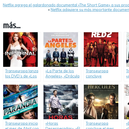
Netflix agrega el galardonado documental «The Short Game» a sus pr
«
Netflix adquiere su más importante document
más...
Transeuropa lanza
«La Parte de los
Transeuropa
T
los DVD’s de «Los
Angeles», «Drácula
concluye
«
Amantes
3D» y «Armada y
Diciembre con los
«
Pasajeros», «Una
Peligrosa» son los
lanzamientos de
P
Pareja Infernal» y
títulos con los que
«Red 2», «Cuando
«
«La Masacre de
Transeuropa cierra
Yo te Vuelva a Ver»
J
Madison County».
el mes de
y «Spiderhole: La
S
Noviembre.
Trampa de la
D
Araña».
Transeuropa inicia
«Horas
Transeuropa
«
el mes de Abril con
Desesperadas», «El
concluye el mes
«