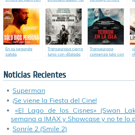
estas novedades
Amor Dura Tres
con «La Leyenda
y
en DVD.
Años» y «La
de Hércules» y dos
C
Enfermera»
títulos editados
l
componen la
directamente para
q
segunda semana
el video hogareño.
i
de lanzamientos
de Mayo en
Transeuropa.
En su segunda
Transeuropa cierra
Transeuropa
«
salida,
Junio con «Balada
comienza Julio con
«
Transeuropa lanza
de un Hombre
«Brick Mansions»,
«
«Sólo Dios
Común» e «Infierno
«Terror en la Isla»,
Y
Perdona»,
en el Paraíso».
«Dulce Tentación» y
m
Noticias Recientes
«Academia de
«El Estudiante».
l
Vampiros» y «En la
T
Casa».
Superman
¡Se viene la Fiesta del Cine!
«El Lago de los Cisnes» (Swan Lake
semana a IMAX y Showcase y no te lo 
Sonríe 2 (Smile 2)