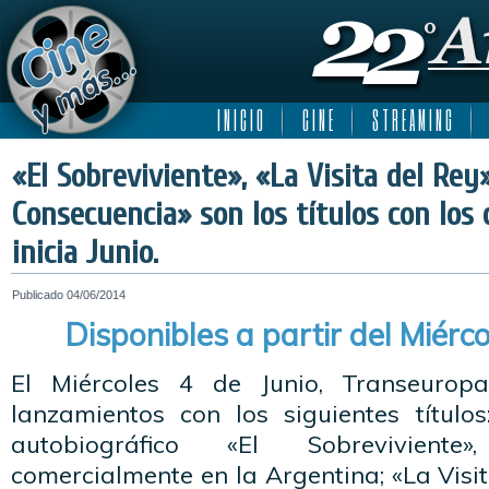
I N I C I O
C I N E
S T R E A M I N G
«El Sobreviviente», «La Visita del Rey
Consecuencia» son los títulos con los
inicia Junio.
Publicado
04/06/2014
Disponibles a partir del Miérco
El Miércoles 4 de Junio, Transeurop
lanzamientos con los siguientes título
autobiográfico «El Sobreviviente
comercialmente en la Argentina; «La Visi