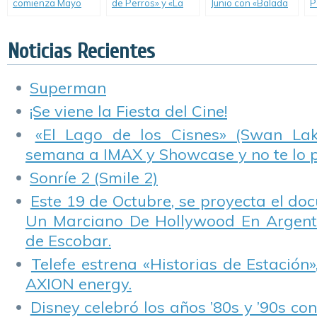
comienza Mayo
de Perros» y «La
Junio con «Balada
P
con un título que
Casa de los
de un Hombre
V
pasó por nuestros
Horrores», los
Común» e «Infierno
C
cines y con dos
lanzamientos de
en el Paraíso».
«
Noticias Recientes
lanzamientos
Transeuropa en su
d
directo a video.
tercera salida.
e
B
Superman
e
T
¡Se viene la Fiesta del Cine!
«El Lago de los Cisnes» (Swan Lake
semana a IMAX y Showcase y no te lo 
Sonríe 2 (Smile 2)
Este 19 de Octubre, se proyecta el do
Un Marciano De Hollywood En Argentin
de Escobar.
Telefe estrena «Historias de Estación»
AXION energy.
Disney celebró los años ’80s y ’90s co