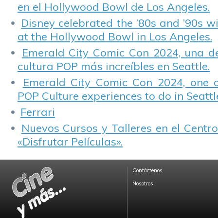
en el Hollywood Bowl de Los Angeles.
Disney celebrated the ’80s and ’90s w
at the Hollywood Bowl in Los Angeles.
Emerald City Comic Con 2024, una de
cultura POP más increíbles en Seattle.
Emerald City Comic Con 2024, one 
POP Culture experiences to do in Seattl
Ferrari
Nuevos Cursos y Talleres en el Centro
«Disfrutar Películas».
Contáctenos
Nosotros