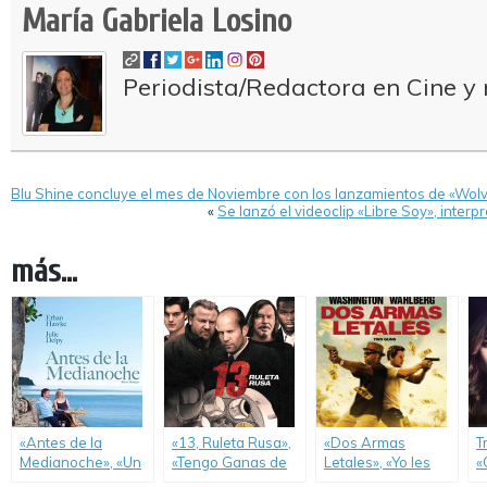
María Gabriela Losino
Periodista/Redactora en Cine y 
Blu Shine concluye el mes de Noviembre con los lanzamientos de «Wolv
«
Se lanzó el videoclip «Libre Soy», inter
más...
«Antes de la
«13, Ruleta Rusa»,
«Dos Armas
T
Medianoche», «Un
«Tengo Ganas de
Letales», «Yo les
«
Arcoiris de
tí» y «La Maldición
Doy un Año» y
S