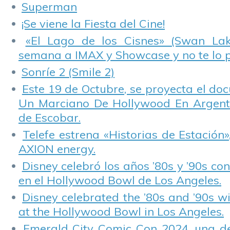
Monteith.
lanzamientos de
Superman
Marzo en
Transeuropa.
¡Se viene la Fiesta del Cine!
«El Lago de los Cisnes» (Swan Lake
semana a IMAX y Showcase y no te lo 
Sonríe 2 (Smile 2)
Este 19 de Octubre, se proyecta el do
Un Marciano De Hollywood En Argentin
de Escobar.
Telefe estrena «Historias de Estación»
AXION energy.
Disney celebró los años ’80s y ’90s co
en el Hollywood Bowl de Los Angeles.
Disney celebrated the ’80s and ’90s w
at the Hollywood Bowl in Los Angeles.
Emerald City Comic Con 2024, una de