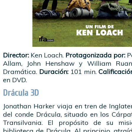
Director:
Ken Loach.
Protagonizada por:
P
Allam, John Henshaw y William Rua
Dramática.
Duración:
101 min.
Calificació
en DVD.
Drácula 3D
Jonathan Harker viaja en tren de Inglater
del conde Drácula, situado en los Cárpa
Transilvania. El propósito de su mis
biblioteca de Drácula. Al principio, atra