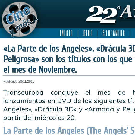
I N I C I O
C I N E
S T R E A M I N G
«La Parte de los Angeles», «Drácula 
Peligrosa» son los títulos con los que
el mes de Noviembre.
Publicado
20/11/2013
Transeuropa concluye el mes de 
lanzamientos en DVD de los siguientes tít
Angeles», «Drácula 3D» y «Armada y Peli
partir del miércoles 20.
La Parte de los Angeles (The Angels’ S