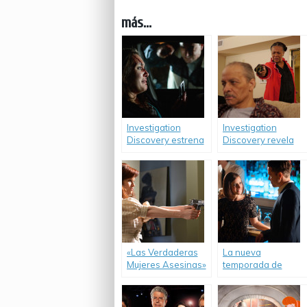
más...
Investigation
Investigation
Discovery estrena
Discovery revela
nuevas series
increíbles historias
basadas en
reales en la nueva
historias reales de
serie «Ancianos
secuestro,
Criminales».
violencia y
asesinato.
«Las Verdaderas
La nueva
Mujeres Asesinas»
temporada de
regresan a
«Encuentros
Investigation
Infernales»
DIscovery.
convierte las