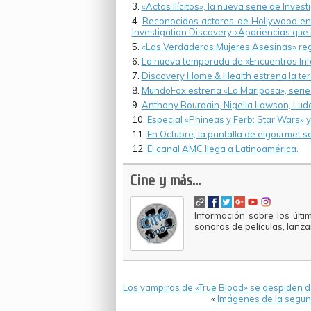
«Actos Ilícitos», la nueva serie de Inves
Reconocidos actores de Hollywood enca
Investigation Discovery «Apariencias que
«Las Verdaderas Mujeres Asesinas» reg
La nueva temporada de «Encuentros Infe
Discovery Home & Health estrena la ter
MundoFox estrena «La Mariposa», serie 
Anthony Bourdain, Nigella Lawson, Ludo 
Especial «Phineas y Ferb: Star Wars» 
En Octubre, la pantalla de elgourmet 
El canal AMC llega a Latinoamérica.
Cine y más...
Información sobre los últi
sonoras de películas, lanz
Los vampiros de «True Blood» se despiden 
«
Imágenes de la segun