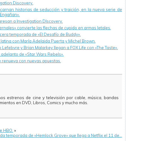
tigation Discovery.
rnan historias de seducción y traición, en la nueva serie de
 Engañan».
resan a Investigation DIscovery.
rnales» convierte las flechas de cupido en armas letales.
cera temporada de «El Desafío de Buddy».
latina con María Adelaida Puerta y Michel Brown.
Lefebvre y Brian Malarkey llegan a FOX Life con «The Taste».
y adelanto de «Star Wars Rebels».
se renueva con nuevas apuestas.
mos estrenos de cine y televisión por cable, música, bandas
amientos en DVD, Libros, Comics y mucho más.
de HBO.
»
da temporada de «Hemlock Grove» que llega a Netflix el 11 de…