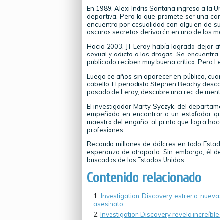
En 1989, Alexi Indris Santana ingresa a la 
deportiva. Pero lo que promete ser una c
encuentra por casualidad con alguien de s
oscuros secretos derivarán en uno de los m
Hacia 2003, JT Leroy había logrado dejar 
sexual y adicto a las drogas. Se encuentra a
publicado reciben muy buena crítica. Pero 
Luego de años sin aparecer en público, cuan
cabello. El periodista Stephen Beachy desco
pasado de Leroy, descubre una red de menti
El investigador Marty Syczyk, del departam
empeñado en encontrar a un estafador qu
maestro del engaño, al punto que logra hace
profesiones.
Recauda millones de dólares en todo Estado
esperanza de atraparlo. Sin embargo, él 
buscados de los Estados Unidos.
Contenido relacionado
Investigation Discovery estrena nuevas
asesinato.
Investigation Discovery revela increíble