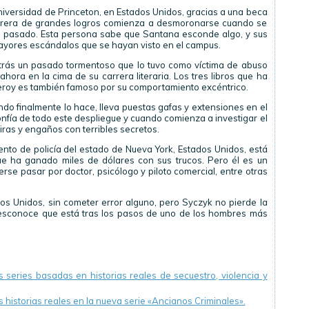
Universidad de Princeton, en Estados Unidos, gracias a una beca
arrera de grandes logros comienza a desmoronarse cuando se
u pasado. Esta persona sabe que Santana esconde algo, y sus
ayores escándalos que se hayan visto en el campus.
atrás un pasado tormentoso que lo tuvo como víctima de abuso
hora en la cima de su carrera literaria. Los tres libros que ha
Leroy es también famoso por su comportamiento excéntrico.
do finalmente lo hace, lleva puestas gafas y extensiones en el
nfía de todo este despliegue y cuando comienza a investigar el
ras y engaños con terribles secretos.
ento de policía del estado de Nueva York, Estados Unidos, está
e ha ganado miles de dólares con sus trucos. Pero él es un
rse pasar por doctor, psicólogo y piloto comercial, entre otras
s Unidos, sin cometer error alguno, pero Syczyk no pierde la
desconoce que está tras los pasos de uno de los hombres más
 series basadas en historias reales de secuestro, violencia y
s historias reales en la nueva serie «Ancianos Criminales».