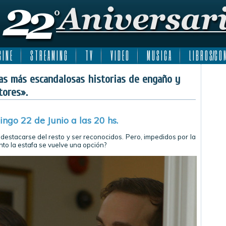
 I N E
S T R E A M I N G
T V
V I D E O
M U S I C A
L I B R O S/C O M
las más escandalosas historias de engaño y
tores».
ngo 22 de Junio a las 20 hs.
destacarse del resto y ser reconocidos. Pero, impedidos por la
nto la estafa se vuelve una opción?