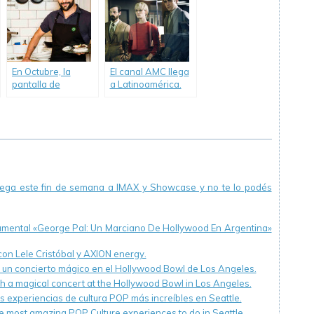
Brown.
En Octubre, la
El canal AMC llega
pantalla de
a Latinoamérica.
elgourmet se
renueva con
nuevas apuestas.
llega este fin de semana a IMAX y Showcase y no te lo podés
cumental «George Pal: Un Marciano De Hollywood En Argentina»
 con Lele Cristóbal y AXION energy.
n un concierto mágico en el Hollywood Bowl de Los Angeles.
th a magical concert at the Hollywood Bowl in Los Angeles.
s experiencias de cultura POP más increíbles en Seattle.
e most amazing POP Culture experiences to do in Seattle.