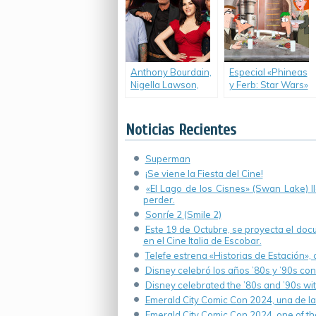
flechas de cupido
en armas letales.
Anthony Bourdain,
Especial «Phineas
Nigella Lawson,
y Ferb: Star Wars»
Ludo Lefebvre y
y adelanto de «Star
Brian Malarkey
Wars Rebels».
llegan a FOX Life
Noticias Recientes
con «The Taste».
Superman
¡Se viene la Fiesta del Cine!
«El Lago de los Cisnes» (Swan Lake) 
perder.
Sonríe 2 (Smile 2)
Este 19 de Octubre, se proyecta el do
en el Cine Italia de Escobar.
Telefe estrena «Historias de Estación»,
Disney celebró los años ’80s y ’90s co
Disney celebrated the ’80s and ’90s wi
Emerald City Comic Con 2024, una de la
Emerald City Comic Con 2024, one of th