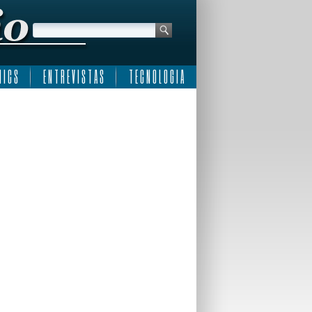
 I C S
E N T R E V I S T A S
T E C N O L O G I A