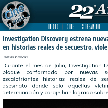
I N I C I O
C I N E
S T R E A M I N G
Investigation Discovery estrena nuev
en historias reales de secuestro, viole
Publicado
14/07/2014
Durante el mes de Julio, Investigation 
bloque conformado por nuevas s
escalofriantes historias reales de se
asesinato donde solo aquellas víct
determinación y coraje han logrado sobrev