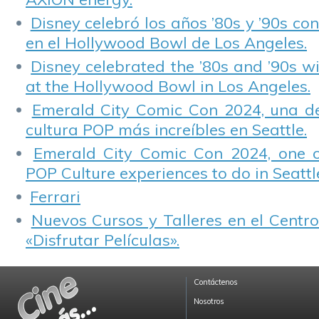
Disney celebró los años ’80s y ’90s co
en el Hollywood Bowl de Los Angeles.
Disney celebrated the ’80s and ’90s w
at the Hollywood Bowl in Los Angeles.
Emerald City Comic Con 2024, una de
cultura POP más increíbles en Seattle.
Emerald City Comic Con 2024, one 
POP Culture experiences to do in Seattl
Ferrari
Nuevos Cursos y Talleres en el Centro
«Disfrutar Películas».
Contáctenos
Nosotros