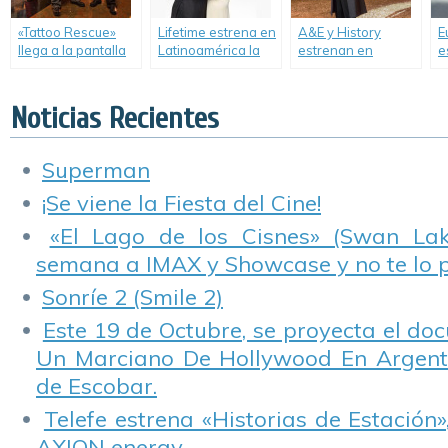
«Tattoo Rescue»
Lifetime estrena en
A&E y History
E
llega a la pantalla
Latinoamérica la
estrenan en
e
de TLC para salvar
película “Liz &
simultáneo la
l
salones de tatuajes
Dick”.
miniserie
a
en decadencia.
«Houdini».
e
Noticias Recientes
Superman
¡Se viene la Fiesta del Cine!
«El Lago de los Cisnes» (Swan Lake
semana a IMAX y Showcase y no te lo 
Sonríe 2 (Smile 2)
Este 19 de Octubre, se proyecta el do
Un Marciano De Hollywood En Argentin
de Escobar.
Telefe estrena «Historias de Estación»
AXION energy.