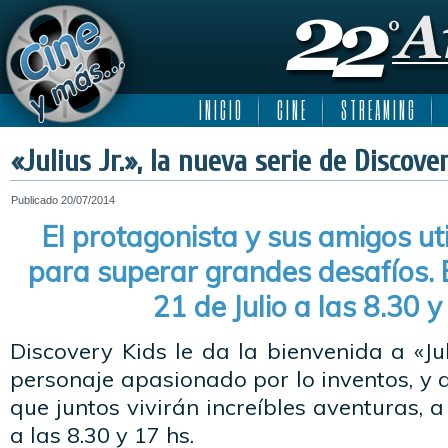
I N I C I O
C I N E
S T R E A M I N G
«Julius Jr.», la nueva serie de Discove
Publicado
20/07/2014
El protagonista y sus amigos uti
para superar grandes desafíos. 
21 de Julio a las 8.30 y
Discovery Kids le da la bienvenida a «Jul
personaje apasionado por lo inventos, y
que juntos vivirán increíbles aventuras, a 
a las 8.30 y 17 hs.