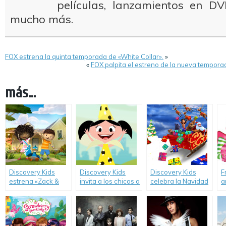
películas, lanzamientos en DV
mucho más.
FOX estrena la quinta temporada de «White Collar».
»
«
FOX palpita el estreno de la nueva tempora
más...
Discovery Kids
Discovery Kids
Discovery Kids
F
estrena «Zack &
invita a los chicos a
celebra la Navidad
a
Quack».
descubrir los
con una la película
p
misterios de la
llena de aventuras
D
ciencia en el
y diversión.
«F
estreno de la
A