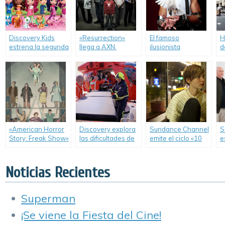
nueva serie «El
Fr
Mundo de Luna».
Discovery Kids
«Resurrection»
El famoso
H
estrena la segunda
llega a AXN.
ilusionista
d
temporada de
Cosentino llega a
l
«Frutillita:
Infinito.
t
Aventuras en Tutti
«
Frutti».
«American Horror
Discovery explora
Sundance Channel
S
Story: Freak Show»
las dificultades de
emite el ciclo «10
e
llega a FX.
la atención médica
Days of Sundance»
S
de emergencia en
en sintonía con el
e
la nueva serie
festival de cine
o
Noticias Recientes
«Hora Crítica».
independiente que
l
comienza hoy.
e
h
Superman
¡Se viene la Fiesta del Cine!