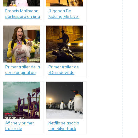
Francis Mallmann
“Uganda Be
participará en una
Kidding Me Live”
docuserie de
con Chelsea
Netflix.
Handler, llega a
Netflix.
Primer trailer de la
Primer trailer de
serie original de
«Daredevil de
Netflix
Netflix».
«Unbreakable
Kimmy Schmidt».
Afiche y primer
Netflix se asocia
trailer de
con Silverback
«Bloodline».
Films y Fondo