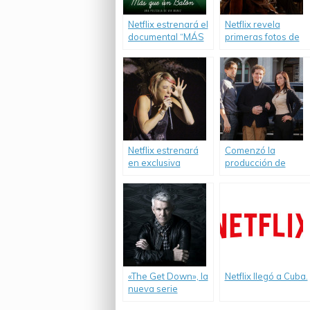
Netflix estrenará el
Netflix revela
documental “MÁS
primeras fotos de
que un BALÓN”, el
«Marco Polo» y
próximo 13 de
confirma fecha de
junio, el cual
estreno.
explora la pasión
mundial por el
fútbol.
Netflix estrenará
Comenzó la
en exclusiva
producción de
«Freezing Hot» de
«Club de Cuervos»,
Iliza Shlesinger.
la serie original de
Netflix hablada en
español.
«The Get Down», la
Netflix llegó a Cuba.
nueva serie
original de Netflix.