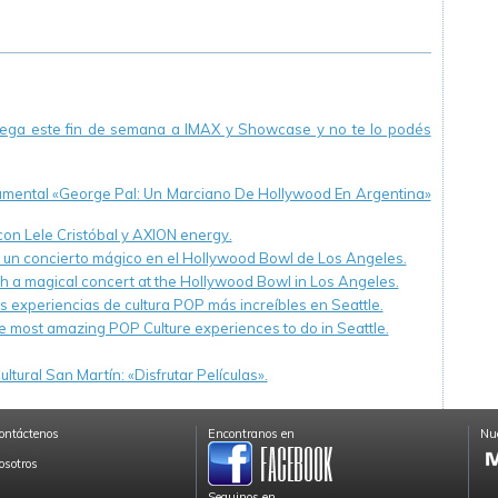
Mundial por la
Naturaleza (WWF).
llega este fin de semana a IMAX y Showcase y no te lo podés
cumental «George Pal: Un Marciano De Hollywood En Argentina»
 con Lele Cristóbal y AXION energy.
n un concierto mágico en el Hollywood Bowl de Los Angeles.
th a magical concert at the Hollywood Bowl in Los Angeles.
s experiencias de cultura POP más increíbles en Seattle.
e most amazing POP Culture experiences to do in Seattle.
ltural San Martín: «Disfrutar Películas».
ontáctenos
Encontranos en
Nue
osotros
Seguinos en