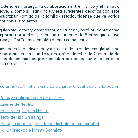
 Exteriores noruego, la colaboración entre Franco y el ministro
ve. Y, como si Frank no tuviera suficientes desafíos con este
sucita: un «amigo de la familia» estadounidense que ve varias
re con sus talentos.
guionista, actor y compositor de la serie, hará su debut como
a temporada. Angelina Jordan, una cantante de 8 años que causa
way’s Got Talent» también debuta como actriz.
do de calidad divertido y del gusto de la audiencia global, una
e para audiencia mundial», declaró el director de Contenido de
osos de los muchos premios internacionales que esta serie ha
intercultural».
e un BALÓN”, el próximo 13 de junio, el cual explora la pasión
 Polo» y confirma fecha de estreno.
userie de Netflix.
 Handler, llega a Netflix.
 Hot» de Iliza Shlesinger.
os», la serie original de Netflix hablada en español.
etflix «Unbreakable Kimmy Schmidt».