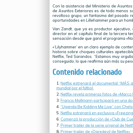
Con la asistencia del Ministerio de Asuntos
de Asuntos Exteriores es de todo menos sua
revoltoso grupo, un fantasma del pasado re
oportunidades en Lillehammer para un homb
Van Zandt, que ya es productor ejecutivo, 
director en el capítulo final de la tercer
sensación desde que ganó el programa «Nor
«‘Lilyhammer’ en un claro ejemplo de conteni
historia sobre choques culturales apetecibl
Netflix, Ted Sarandos. “Estamos muy orgull
conseguido, lo que reafirma aún más su peso 
Contenido relacionado
Netflix estrenará el documental “MÁS qu
mundial por el fútbol.
Netflix revela primeras fotos de «Marco
Francis Mallmann participará en una doc
“Uganda Be Kidding Me Live” con Chelsea
Netflix estrenará en exclusiva «Freezing
Comenzó la producción de «Club de Cuerv
Primer trailer de la serie original de N
Primer trailer de «Daredevil de Netflix».