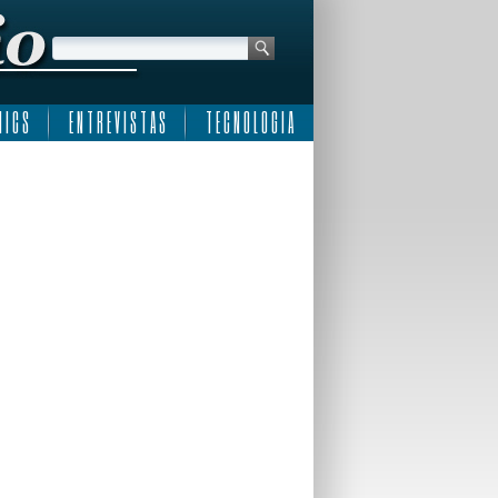
 I C S
E N T R E V I S T A S
T E C N O L O G I A