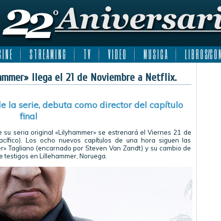
 I N E
S T R E A M I N G
T V
V I D E O
M U S I C A
L I B R O S/C O M
mmer» llega el 21 de Noviembre a Netflix.
de la serie, debuta como director del capítulo
final
e su seria original «Lilyhammer» se estrenará el Viernes 21 de
acífico). Los ocho nuevos capítulos de una hora siguen las
er» Tagliano (encarnado por Steven Van Zandt) y su cambio de
e testigos en Lillehammer, Noruega.