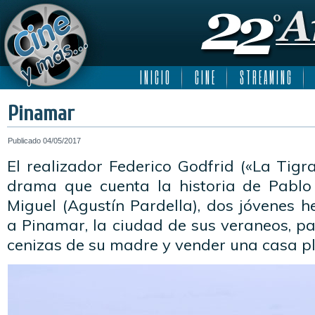
I N I C I O
C I N E
S T R E A M I N G
Pinamar
Publicado
04/05/2017
El realizador Federico Godfrid («La Tigra
drama que cuenta la historia de Pablo 
Miguel (Agustín Pardella), dos jóvenes 
a Pinamar, la ciudad de sus veraneos, pa
cenizas de su madre y vender una casa p