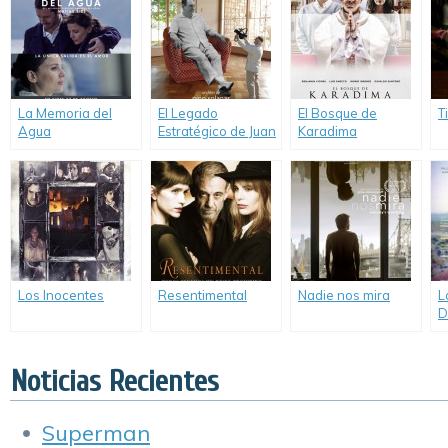
La Memoria del
El Legado
El Bosque de
T
Agua
Estratégico de Juan
Karadima
Perón
Los Inocentes
Resentimental
Nadie nos mira
L
D
Noticias Recientes
Superman