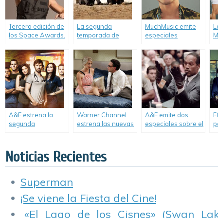
Tercera edición de
La segunda
MuchMusic emite
L
los Space Awards.
temporada de
especiales
M
«Gomorra» llega a
imperdibles.
L
Max.
s
t
A&E estrena la
Warner Channel
A&E emite dos
F
segunda
estrena las nuevas
especiales sobre el
p
temporada del
temporadas de
jucio a O.J.
r
drama médico «The
«The Big Bang
Simpson.
F
Night Shift».
Theory» y
e
Noticias Recientes
«Gotham».
Superman
¡Se viene la Fiesta del Cine!
«El Lago de los Cisnes» (Swan Lake