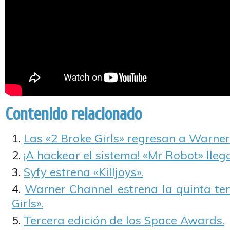
Contenido relacionado
Las «2 Broke Girls» regresan a Warner
¡A hackear el sistema! «Mr Robot» lleg
Syfy estrena «Killjoys».
Warner Channel estrena la quinta t
Girls».
Tercera edición de los Space Awards.