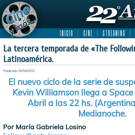
I N I C I O
C I N E
S T R E A M I N G
La tercera temporada de «The Followi
Latinoamérica.
Publicado
02/04/2015
El nuevo ciclo de la serie de sus
Kevin Williamson llega a Space 
Abril a las 22 hs. (Argentin
Medianoche.
Por María Gabriela Losino