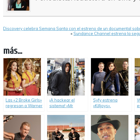
Discovery celebra Semana Santa con el estreno de un documental sob
«
Sundance Channel estrena la seg
más...
Las «2 Broke Girls»
¡A hackear el
Syfy estrena
W
regresan a Warner
sistema! «Mr
«Killjoys».
e
Channel.
Robot» llega a
t
Space.
B