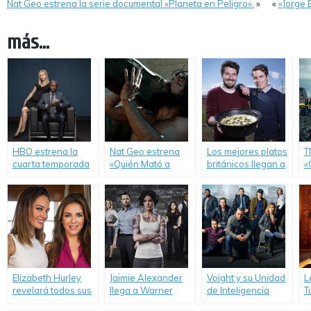
Nat Geo estrena la serie documental «Planeta en Peligro».
»
«
«Jorge 
más...
HBO estrena la
Nat Geo estrena
Los mejores platos
T
cuarta temporada
«Quién Mató a
británicos llegan a
«
de «House of Lies».
Jesus».
Discovery Home &
Health.
Elizabeth Hurley
Jaimie Alexander
Voight y su Unidad
L
revelará todos sus
llega a Warner
de Inteligencia
T
secretos en
Channel con
regresan a
v