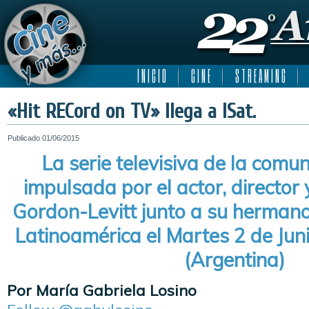
I N I C I O
C I N E
S T R E A M I N G
«Hit RECord on TV» llega a ISat.
Publicado
01/06/2015
La serie televisiva de la comu
impulsada por el actor, director
Gordon-Levitt junto a su hermano
Latinoamérica el Martes 2 de Juni
(Argentina)
Por María Gabriela Losino