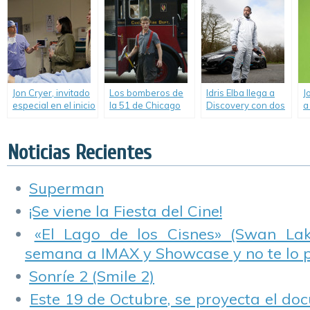
«Coffee Break».
«Blindspot».
Universal Channel.
Jon Cryer, invitado
Los bomberos de
Idris Elba llega a
J
especial en el inicio
la 51 de Chicago
Discovery con dos
a
de la temporada 13
regresan a
programas sobre
t
de «NCIS».
Universal Channel.
autos.
d
S
Noticias Recientes
Superman
¡Se viene la Fiesta del Cine!
«El Lago de los Cisnes» (Swan Lake
semana a IMAX y Showcase y no te lo 
Sonríe 2 (Smile 2)
Este 19 de Octubre, se proyecta el do