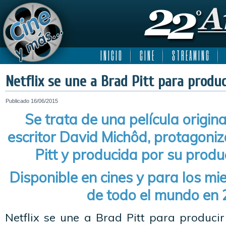
I N I C I O
C I N E
S T R E A M I N G
Netflix se une a Brad Pitt para produ
Publicado
16/06/2015
Se trata de una película origina
escritor David Michôd, protagoniz
Pitt y producida por su produ
Disponible en cines y para los mi
de todo el mundo en
Netflix se une a Brad Pitt para produci