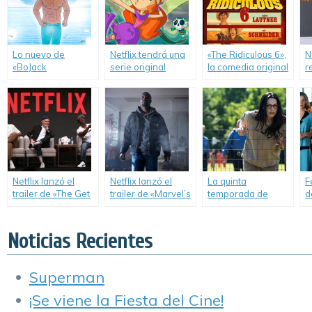
Lo nuevo de
Netflix tendrá una
«The Ridiculous 6»,
N
«BoJack
serie original
la comedia original
r
Horseman» llega el
animada producida
de Adam Sandler
p
17 de Julio.
en Latinoamérica.
para Netflix.
o
A
Netflix lanzó el
Netflix lanzó el
La quinta
F
trailer de «The Get
trailer de «Marvel’s
temporada de
d
Down».
Luke Cage».
«Orange is the New
C
Black» ya tiene
fecha de estreno.
Noticias Recientes
Superman
¡Se viene la Fiesta del Cine!