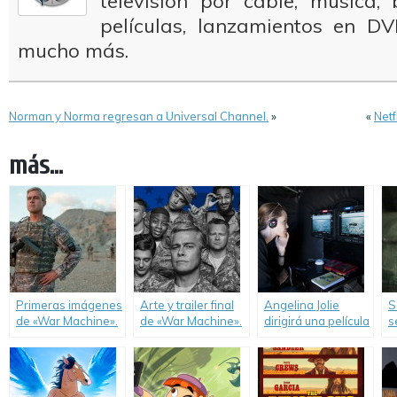
televisión por cable, música
películas, lanzamientos en DV
mucho más.
Norman y Norma regresan a Universal Channel.
»
«
Netf
más...
Primeras imágenes
Arte y trailer final
Angelina Jolie
S
de «War Machine».
de «War Machine».
dirigirá una película
s
para Netflix.
t
O