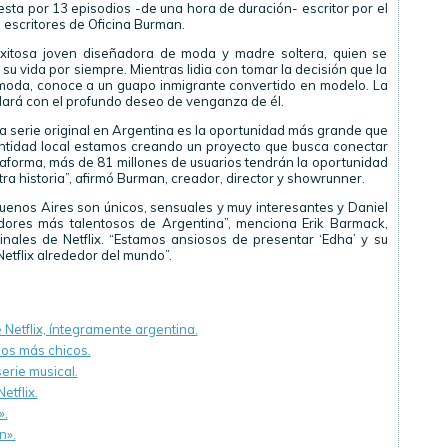
esta por 13 episodios -de una hora de duración- escritor por el
 escritores de Oficina Burman.
 exitosa joven diseñadora de moda y madre soltera, quien se
u vida por siempre. Mientras lidia con tomar la decisión que la
a moda, conoce a un guapo inmigrante convertido en modelo. La
ará con el profundo deseo de venganza de él.
era serie original en Argentina es la oportunidad más grande que
entidad local estamos creando un proyecto que busca conectar
taforma, más de 81 millones de usuarios tendrán la oportunidad
ra historia”, afirmó Burman, creador, director y showrunner.
Buenos Aires son únicos, sensuales y muy interesantes y Daniel
dores más talentosos de Argentina”, menciona Erik Barmack,
ginales de Netflix. “Estamos ansiosos de presentar ‘Edha’ y su
etflix alrededor del mundo”.
e Netflix, íntegramente argentina.
 los más chicos.
erie musical.
etflix.
».
n».