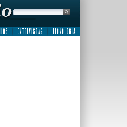
 I C S
E N T R E V I S T A S
T E C N O L O G I A