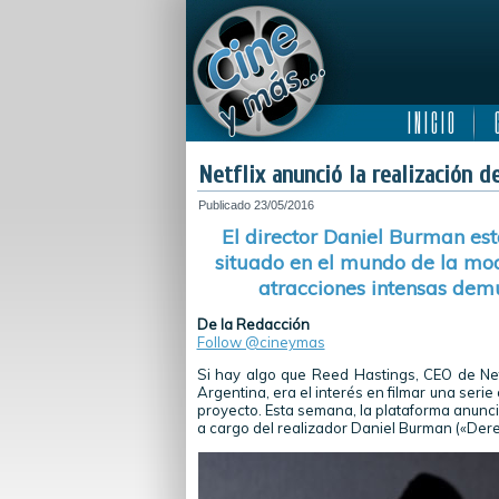
I N I C I O
C
Netflix anunció la realización de
Publicado
23/05/2016
El director Daniel Burman est
situado en el mundo de la mod
atracciones intensas dem
De la Redacción
Follow @cineymas
Si hay algo que Reed Hastings, CEO de Net
Argentina, era el interés en filmar una serie
proyecto. Esta semana, la plataforma anunció
a cargo del realizador Daniel Burman («Derec