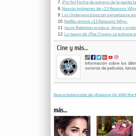
¡Por fin! Fecha de estreno de la quinta
Nuevas imágenes de «13 Reasons Why
Los Underwood buscan perpetuarse en 
Netflix renovó «13 Reasons Why».
Jason Bateman produce, dirige y protag
Lo nuevo de «The Crown» se estrena e
Cine y más...
Información sobre los últi
sonoras de películas, lanz
Nueva temporada de «Keeping Up With the 
más...