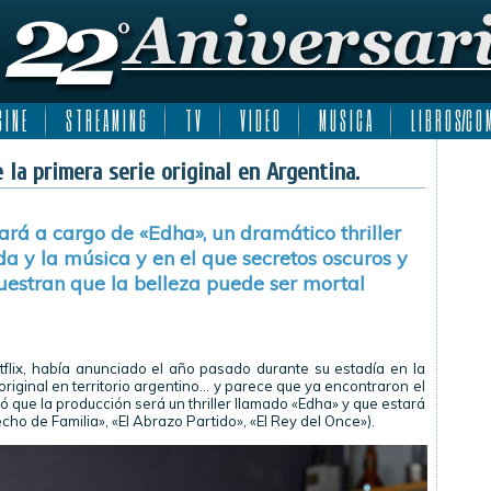
 I N E
S T R E A M I N G
T V
V I D E O
M U S I C A
L I B R O S/C O M
 la primera serie original en Argentina.
ará a cargo de «Edha», un dramático thriller
a y la música y en el que secretos oscuros y
uestran que la belleza puede ser mortal
flix, había anunciado el año pasado durante su estadía en la
 original en territorio argentino… y parece que ya encontraron el
 que la producción será un thriller llamado «Edha» y que estará
ho de Familia», «El Abrazo Partido», «El Rey del Once»).