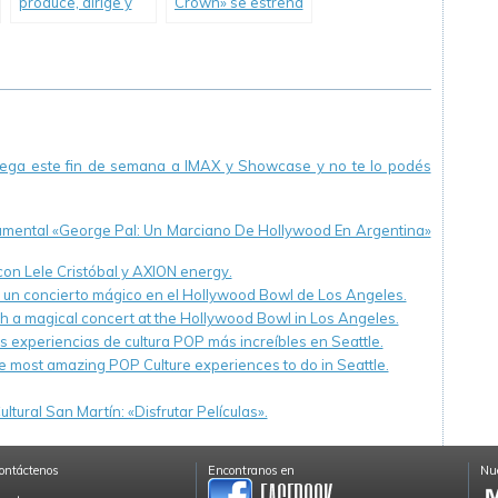
produce, dirige y
Crown» se estrena
protagoniza nueva
en Diciembre.
serie para Netflix.
llega este fin de semana a IMAX y Showcase y no te lo podés
cumental «George Pal: Un Marciano De Hollywood En Argentina»
 con Lele Cristóbal y AXION energy.
n un concierto mágico en el Hollywood Bowl de Los Angeles.
th a magical concert at the Hollywood Bowl in Los Angeles.
s experiencias de cultura POP más increíbles en Seattle.
e most amazing POP Culture experiences to do in Seattle.
ltural San Martín: «Disfrutar Películas».
ontáctenos
Encontranos en
Nue