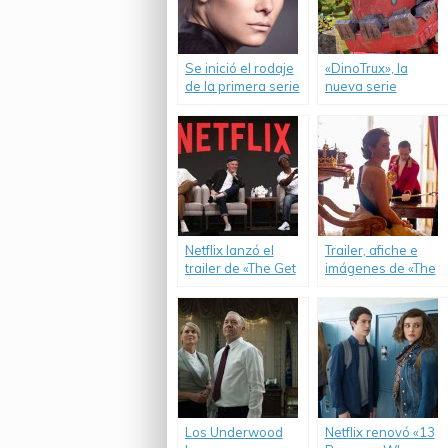
Se inició el rodaje
«DinoTrux», la
de la primera serie
nueva serie
de Netflix,
original para los
íntegramente
más chicos.
argentina.
Netflix lanzó el
Trailer, afiche e
trailer de «The Get
imágenes de «The
Down».
Crown».
Los Underwood
Netflix renovó «13