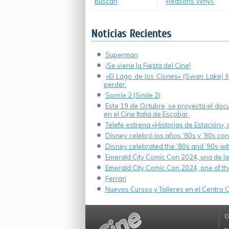
buscan
Reasons Why».
perpetuarse en el
poder… ¡hasta
2036!
Noticias Recientes
Superman
¡Se viene la Fiesta del Cine!
«El Lago de los Cisnes» (Swan Lake) 
perder.
Sonríe 2 (Smile 2)
Este 19 de Octubre, se proyecta el do
en el Cine Italia de Escobar.
Telefe estrena «Historias de Estación»,
Disney celebró los años ’80s y ’90s co
Disney celebrated the ’80s and ’90s wi
Emerald City Comic Con 2024, una de la
Emerald City Comic Con 2024, one of th
Ferrari
Nuevos Cursos y Talleres en el Centro Cu
C