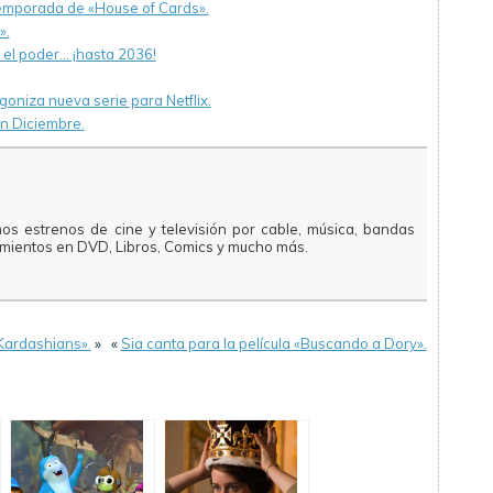
 temporada de «House of Cards».
».
el poder… ¡hasta 2036!
oniza nueva serie para Netflix.
n Diciembre.
mos estrenos de cine y televisión por cable, música, bandas
amientos en DVD, Libros, Comics y mucho más.
Kardashians».
»
«
Sia canta para la película «Buscando a Dory».