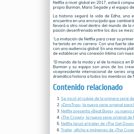
Netflix a nivel global en 2017, estará compu
propio Burman, Mario Segade y el equipo de
La historia seguirá la vida de Edha, una
encuentra en una encrucijada que cambiará s
llevará a otro nivel dentro del mundo de l
pasión desenfrenada entre los dos se mezcl
“La invitación de Netflix para crear su prim
he tenido en mi carrera. Con una fuerte id
con una audiencia global. En una misma pla
de establecer una conexión íntima con nuest
“El mundo de la moda y el de la música en 
Burman y su equipo son unos de los crea
vicepresidente internacional de series ori
dramática historia a todos los miembros de N
Contenido relacionado
Se inició el rodaje de la primera serie d
«DinoTrux», la nueva serie original para
Netflix presenta «Beat Bugs», su nueva s
«The Crown», la nueva serie original de N
Netflix lanzó el trailer de «The Get Down
Trailer, afiche e imágenes de «The Crow