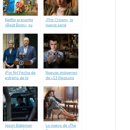
Netflix presenta
«The Crown», la
«Beat Bugs», su
nueva serie
nueva serie
original de Netflix.
musical.
¡Por fin! Fecha de
Nuevas imágenes
estreno de la
de «13 Reasons
quinta temporada
Why».
de «House of
Cards».
Jason Bateman
Lo nuevo de «The