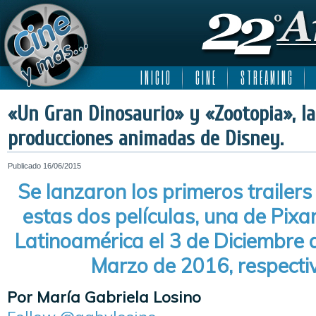
I N I C I O
C I N E
S T R E A M I N G
«Un Gran Dinosaurio» y «Zootopia», l
producciones animadas de Disney.
Publicado
16/06/2015
Se lanzaron los primeros trailers
estas dos películas, una de Pixar
Latinoamérica el 3 de Diciembre 
Marzo de 2016, respect
Por María Gabriela Losino