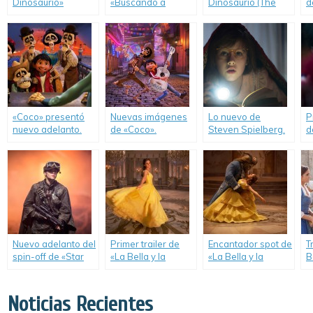
Dinosaurio»
«Buscando a
Dinosaurio (The
d
presenta nuevo
Dory».
Good Dinosaur)
s
trailer.
«Coco» presentó
Nuevas imágenes
Lo nuevo de
P
nuevo adelanto.
de «Coco».
Steven Spielberg.
d
B
Nuevo adelanto del
Primer trailer de
Encantador spot de
T
spin-off de «Star
«La Bella y la
«La Bella y la
B
Wars».
Bestia».
Bestia» con Emma
Watson.
Noticias Recientes