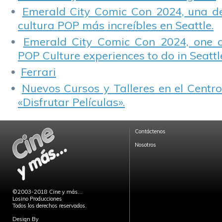
Emerald City Comic Con 2024, una de
cultura POP más increíbles en Seattle.
Emerald City Comic Con 2024, one 
POP Culture experiences to do in Seattl
Ferrari
Nuevos Cursos y Talleres en el Centro
«Disfrutar Películas».
Contáctenos
Nosotros
©2003-2018 Cine y más...
Losino Producciones
Todos los derechos reservados.
Design By