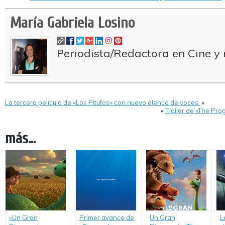
María Gabriela Losino
Periodista/Redactora en Cine y 
La tercera película de «Los Pitufos» con nuevo elenco de voces.
»
«
Trailer de «The Pro
más...
«Un Gran
Primer avance de
Un Gran
L