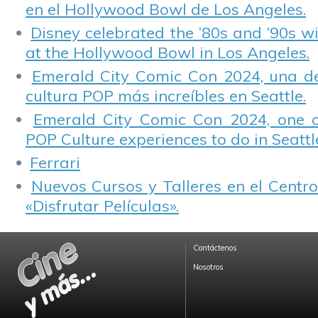
en el Hollywood Bowl de Los Angeles.
Disney celebrated the ’80s and ’90s w
at the Hollywood Bowl in Los Angeles.
Emerald City Comic Con 2024, una de
cultura POP más increíbles en Seattle.
Emerald City Comic Con 2024, one 
POP Culture experiences to do in Seattl
Ferrari
Nuevos Cursos y Talleres en el Centro
«Disfrutar Películas».
Contáctenos
Nosotros