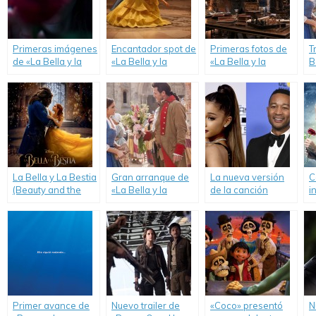
Primeras imágenes
Encantador spot de
Primeras fotos de
T
de «La Bella y la
«La Bella y la
«La Bella y la
B
Bestia».
Bestia» con Emma
Bestia».
Watson.
La Bella y La Bestia
Gran arranque de
La nueva versión
C
(Beauty and the
«La Bella y la
de la canción
i
Beast)
Bestia».
«Beauty and the
c
Beast».
d
B
Primer avance de
Nuevo trailer de
«Coco» presentó
N