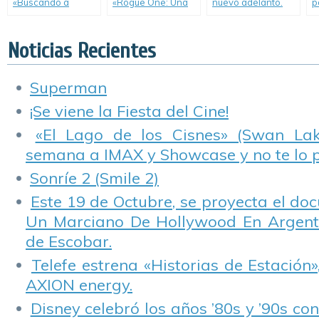
«Buscando a
«Rogue One: Una
nuevo adelanto.
p
Dory».
Historia de Star
N
Wars».
Noticias Recientes
Superman
¡Se viene la Fiesta del Cine!
«El Lago de los Cisnes» (Swan Lake
semana a IMAX y Showcase y no te lo 
Sonríe 2 (Smile 2)
Este 19 de Octubre, se proyecta el do
Un Marciano De Hollywood En Argentin
de Escobar.
Telefe estrena «Historias de Estación»
AXION energy.
Disney celebró los años ’80s y ’90s co