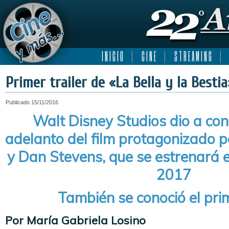
I N I C I O
C I N E
S T R E A M I N G
Primer trailer de «La Bella y la Bestia
Publicado
15/11/2016
Walt Disney Studios dio a con
adelanto del film protagonizado
y Dan Stevens, que se estrenará 
2017
También se conoció el pri
Por María Gabriela Losino