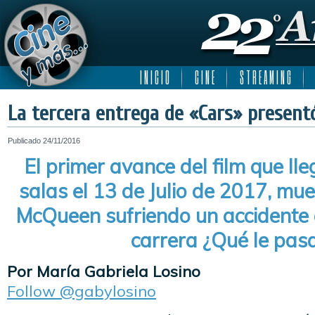
I N I C I O
C I N E
S T R E A M I N G
La tercera entrega de «Cars» presentó 
Publicado
24/11/2016
El primer avance del film que ll
salas el 13 de Julio de 2017, mue
McQueen sufriendo un accidente
carrera ¿Qué le pas
Por María Gabriela Losino
Follow @gabylosino