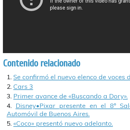
Contenido relacionado
Se confirmó el nuevo elenco de voces d
Cars 3
Primer avance de «Buscando a Dory».
Disney•Pixar presente en el 8º Sal
Automóvil de Buenos Aires.
«Coco» presentó nuevo adelanto.