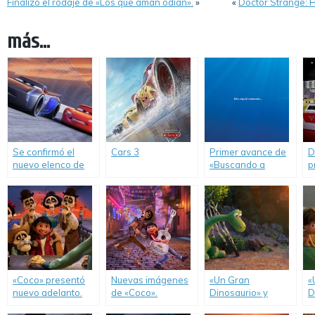
Finalizó el rodaje de «Los que aman odian».
»
«
Doctor Strange: 
más...
Se confirmó el
Cars 3
Primer avance de
D
nuevo elenco de
«Buscando a
p
voces de «Cars 3».
Dory».
S
d
B
«Coco» presentó
Nuevas imágenes
«Un Gran
«
nuevo adelanto.
de «Coco».
Dinosaurio» y
D
«Zootopia», las
p