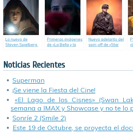
nuevas
tr
producciones
animadas de
Disney.
Lo nuevo de
Primeras imágenes
Nuevo adelanto del
P
Steven Spielberg.
de «La Bella y la
spin-off de «Star
«
Bestia».
Wars».
B
Noticias Recientes
Superman
¡Se viene la Fiesta del Cine!
«El Lago de los Cisnes» (Swan Lake
semana a IMAX y Showcase y no te lo 
Sonríe 2 (Smile 2)
Este 19 de Octubre, se proyecta el do