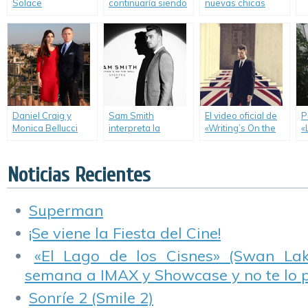
Solace
continuaría siendo
nuevas chicas
James Bond.
Bond.
Daniel Craig y
Sam Smith
El video oficial de
P
Monica Bellucci
interpreta la
«Writing’s On the
«
posaron en Roma.
canción principal
Wall».
T
de «007 Spectre».
Noticias Recientes
Superman
¡Se viene la Fiesta del Cine!
«El Lago de los Cisnes» (Swan Lake
semana a IMAX y Showcase y no te lo 
Sonríe 2 (Smile 2)