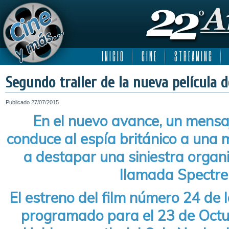
I N I C I O
C I N E
S T R E A M I N G
Segundo trailer de la nueva película 
Publicado
27/07/2015
En el nuevo avance, un mensa
conduce al espía británico a una m
a destapar una siniestra organ
llamada Spectre
El estreno del film número 24 de l
programado para el 23 de Octu