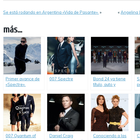
Se está rodando en Argentina «Vida de Pasante».
»
«
Angelina J
más...
Primer avance de
007 Spectre
Bond 24 ya tiene
S
«Spectre».
título, auto y
p
reparto
m
confirmado.
a
J
R
007 Quantum of
Daniel Craig
Conociendo a las
C