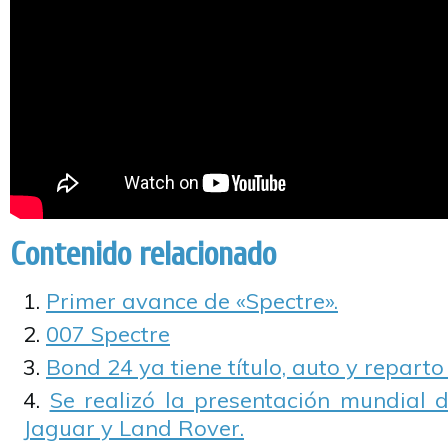
Contenido relacionado
Primer avance de «Spectre».
007 Spectre
Bond 24 ya tiene título, auto y repart
Se realizó la presentación mundial 
Jaguar y Land Rover.