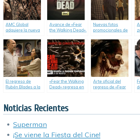
AMC Global
Avance de «Fear
Nuevas fotos
A
adquiere la nueva
the Walking Dead».
promocionales de
z
serie
«Fear the Walking
t
complementaria a
Dead».
«The Walking
Dead».
El regreso de
«Fear the Walking
Arte oficial del
F
Rubén Blades a la
Dead» regresa en
regreso de «Fear
d
televisión.
Agosto.
the Walking Dead».
t
W
Noticias Recientes
Superman
¡Se viene la Fiesta del Cine!