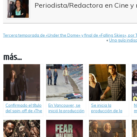
Periodista/Redactora en Cine y 
Tercera temporada de «Under the Dome» y final de «Falling Skies», por 
«
Una guía indis
más...
Confirmado el título
En Vancouver, se
Se inicia la
N
del spin-off de «The
inició la producción
producción de la
m
Walking Dead».
de «Fear the
segunda
«
Walking Dead».
temporada de
D
«Fear the Walking
Dead».