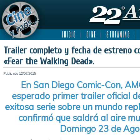
I N I C I O
C I N E
S T R E A M I N G
Trailer completo y fecha de estreno 
«Fear the Walking Dead».
Publicado
12/07/2015
En San Diego Comic-Con, AMC
esperado primer trailer oficial d
exitosa serie sobre un mundo rep
confirmó que saldrá al aire m
Domingo 23 de Ago