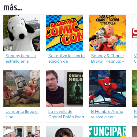
más...
Snoopy tiene su
Se realizó la cuarta
Snoopy & Charlie
V
estrella en el
edición de
Brown: Peanuts –
C
Paseo de la Fama
Argentina Comic-
La Película (The
s
de Hollywood.
Con.
Peanuts Movie)
e
c
Condorito llega al
La novela de
El Hombre Araña
N
cine.
Gabriel Rolón llega
vuelve a ser
l
al cine.
animado.
«