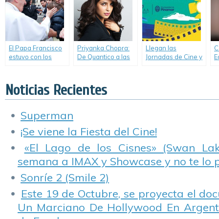
El Papa Francisco
Priyanka Chopra:
Llegan las
C
estuvo con los
De Quantico a las
Jornadas de Cine y
E
actores de «La
playas de
Video de UNCIPAR.
d
Resurrección de
«Baywatch».
G
Cristo».
Noticias Recientes
Superman
¡Se viene la Fiesta del Cine!
«El Lago de los Cisnes» (Swan Lake
semana a IMAX y Showcase y no te lo 
Sonríe 2 (Smile 2)
Este 19 de Octubre, se proyecta el do
Un Marciano De Hollywood En Argentin