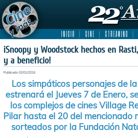
I N I C I O
C I N E
S T R E A M I N G
¡Snoopy y Woodstock hechos en Rasti
y a beneficio!
Publicado
02/01/2016
Los simpáticos personajes de la
estrenará el Jueves 7 de Enero, s
los complejos de cines Village Re
Pilar hasta el 20 del mencionado 
sorteados por la Fundación Nata