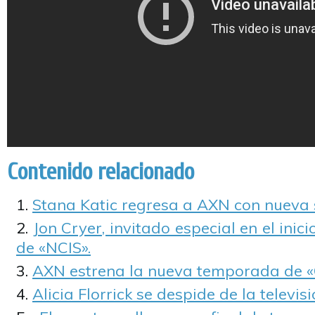
Contenido relacionado
Stana Katic regresa a AXN con nueva s
Jon Cryer, invitado especial en el ini
de «NCIS».
AXN estrena la nueva temporada de «
Alicia Florrick se despide de la televisi