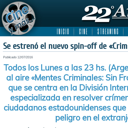
I N I C I O
C I N E
S T R E A M I N G
Se estrenó el nuevo spin-off de «Crim
Publicado
12/07/2016
Todos los Lunes a las 23 hs. (Arg
al aire «Mentes Criminales: Sin Fr
que se centra en la División Inter
especializada en resolver críme
ciudadanos estadounidenses que 
peligro en el extran