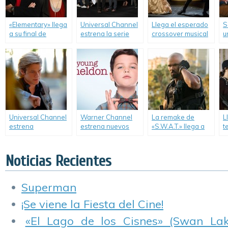
«Elementary» llega
Universal Channel
Llega el esperado
S
a su final de
estrena la serie
crossover musical
u
temporada.
«Pure Genius».
entre «Supergirl» y
t
«The Flash».
B
Universal Channel
Warner Channel
La remake de
L
estrena
estrena nuevos
«S.W.A.T.» llega a
t
«MacGyver».
episodios de
canal FOX.
«
«Young Sheldon».
O
Noticias Recientes
Superman
¡Se viene la Fiesta del Cine!
«El Lago de los Cisnes» (Swan Lake