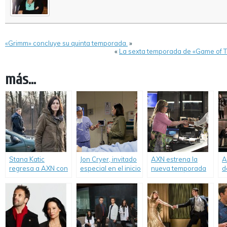
«Grimm» concluye su quinta temporada.
»
«
La sexta temporada de «Game of T
más...
Stana Katic
Jon Cryer, invitado
AXN estrena la
A
regresa a AXN con
especial en el inicio
nueva temporada
d
nueva serie.
de la temporada 13
de «Criminal
t
de «NCIS».
Minds».