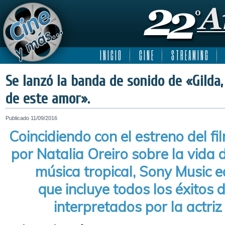
I N I C I O
C I N E
S T R E A M I N G
Se lanzó la banda de sonido de «Gilda
de este amor».
Publicado
11/09/2016
Coincidiendo con el estreno del f
por Natalia Oreiro sobre la vida 
música tropical, Sony Music e
que incluye todos los éxitos de
interpretados por la actri