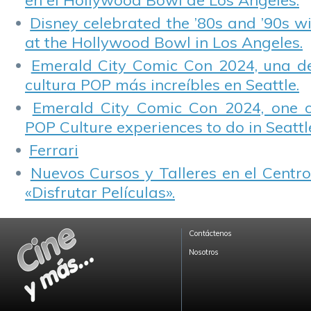
en el Hollywood Bowl de Los Angeles.
Disney celebrated the ’80s and ’90s w
at the Hollywood Bowl in Los Angeles.
Emerald City Comic Con 2024, una de
cultura POP más increíbles en Seattle.
Emerald City Comic Con 2024, one 
POP Culture experiences to do in Seattl
Ferrari
Nuevos Cursos y Talleres en el Centro
«Disfrutar Películas».
Contáctenos
Nosotros