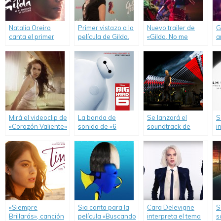
Natalia Oreiro
Primer vistazo a la
Nuevo trailer de
G
canta el primer
película de Gilda.
«Gilda, No me
a
single de la película
arrepiento de este
a
«Gilda».
amor».
Mirá el videoclip de
La banda de
Se lanzará el
S
«Corazón Valiente»
sonido de «6
soundtrack de
i
con Natalia Oreiro.
Grandes Héroes»
«Roger Waters The
c
ya está disponible
Wall».
d
para descarga
digital.
«Siempre
Sia canta para la
Cara Delevigne
S
Brillarás», canción
película «Buscando
interpreta el tema
s