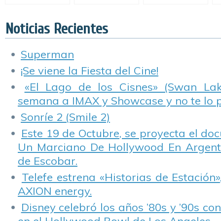
principal de la
a Dory».
principal de
«
película de Martina
«Valerian».
Stoessel.
Noticias Recientes
Superman
¡Se viene la Fiesta del Cine!
«El Lago de los Cisnes» (Swan Lake
semana a IMAX y Showcase y no te lo 
Sonríe 2 (Smile 2)
Este 19 de Octubre, se proyecta el do
Un Marciano De Hollywood En Argentin
de Escobar.
Telefe estrena «Historias de Estación»
AXION energy.
Disney celebró los años ’80s y ’90s co