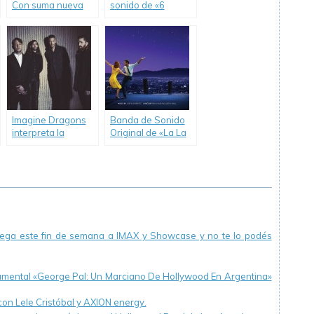
Con suma nueva
sonido de «6
visita internacional.
Grandes Héroes»
ya está disponible
para descarga
digital.
Imagine Dragons
Banda de Sonido
interpreta la
Original de «La La
canción principal
Land».
de «Pasajeros».
llega este fin de semana a IMAX y Showcase y no te lo podés
cumental «George Pal: Un Marciano De Hollywood En Argentina»
 con Lele Cristóbal y AXION energy.