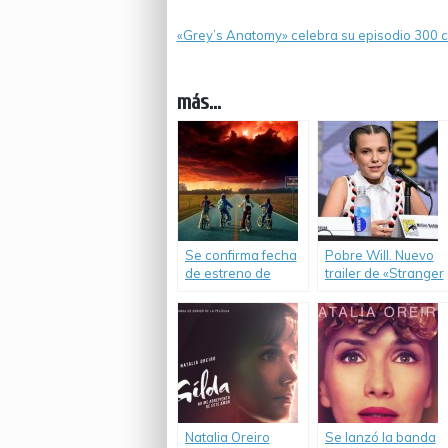
«Grey’s Anatomy» celebra su episodio 300 c
más...
Se confirma fecha
Pobre Will. Nuevo
de estreno de
trailer de «Stranger
“Stranger Things
Things 2».
2”.
Natalia Oreiro
Se lanzó la banda