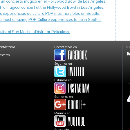
n un concierto mágico en el Hollywood Bowl de Los Angeles.
th a magical concert at the Hollywood Bowl in Los Angeles.
s experiencias de cultura POP más increíbles en Seattle.
e most amazing POP Culture experiences to do in Seattle.
ltural San Martín: «Disfrutar Películas».
ontáctenos
Encontranos en
Nue
osotros
Seguinos en
Estamos en
Sumanos en
Miranos en
Suscribite