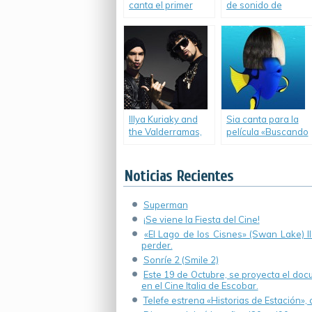
canta el primer
de sonido de
single de la película
«Gilda, no me
«Gilda».
arrepiento de este
amor».
Illya Kuriaky and
Sia canta para la
the Valderramas,
película «Buscando
presenta «Gallo
a Dory».
Negro», su primer
Short Film.
Noticias Recientes
Superman
¡Se viene la Fiesta del Cine!
«El Lago de los Cisnes» (Swan Lake) 
perder.
Sonríe 2 (Smile 2)
Este 19 de Octubre, se proyecta el do
en el Cine Italia de Escobar.
Telefe estrena «Historias de Estación»,