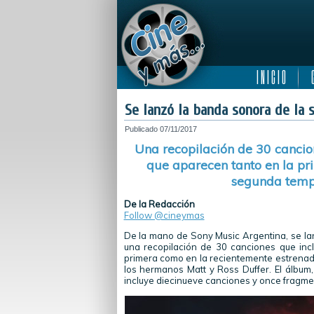
I N I C I O
C
Se lanzó la banda sonora de la 
Publicado
07/11/2017
Una recopilación de 30 cancion
que aparecen tanto en la p
segunda tempo
De la Redacción
Follow @cineymas
De la mano de Sony Music Argentina, se lan
una recopilación de 30 canciones que incl
primera como en la recientemente estrenada
los hermanos Matt y Ross Duffer. El álbum,
incluye diecinueve canciones y once fragme