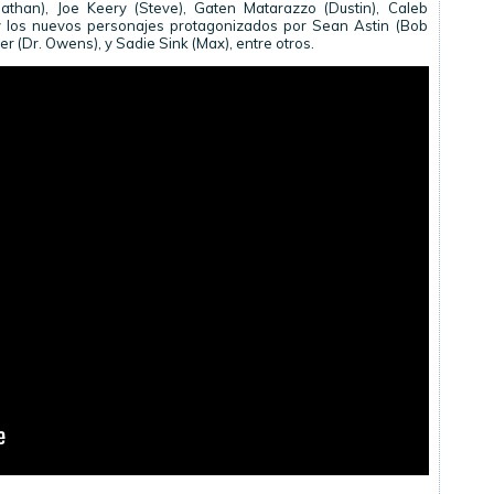
nathan), Joe Keery (Steve), Gaten Matarazzo (Dustin), Caleb
 y los nuevos personajes protagonizados por Sean Astin (Bob
r (Dr. Owens), y Sadie Sink (Max), entre otros.