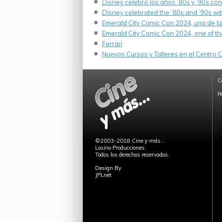
Disney celebró los años ’80s y ’90s co
Disney celebrated the ’80s and ’90s wi
Emerald City Comic Con 2024, una de la
Emerald City Comic Con 2024, one of th
Ferrari
Nuevos Cursos y Talleres en el Centro Cu
C
N
©2003-2018 Cine y más...
Losino Producciones
Todos los derechos reservados.
Design By
JPLnet