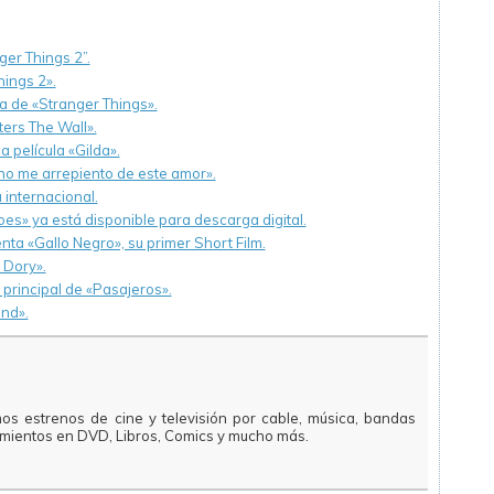
er Things 2”.
hings 2».
 de «Stranger Things».
ers The Wall».
a película «Gilda».
 no me arrepiento de este amor».
internacional.
s» ya está disponible para descarga digital.
nta «Gallo Negro», su primer Short Film.
 Dory».
principal de «Pasajeros».
nd».
mos estrenos de cine y televisión por cable, música, bandas
amientos en DVD, Libros, Comics y mucho más.