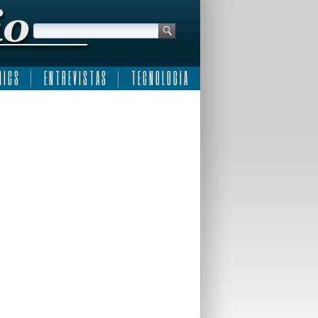
 I C S
E N T R E V I S T A S
T E C N O L O G I A