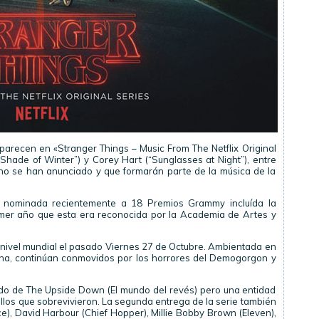
aparecen en «Stranger Things – Music From The Netflix Original
 Shade of Winter”) y Corey Hart (“Sunglasses at Night”), entre
 no se han anunciado y que formarán parte de la música de la
e nominada recientemente a 18 Premios Grammy incluída la
rimer año que esta era reconocida por la Academia de Artes y
a nivel mundial el pasado Viernes 27 de Octubre. Ambientada en
ana, continúan conmovidos por los horrores del Demogorgon y
do de The Upside Down (El mundo del revés) pero una entidad
los que sobrevivieron. La segunda entrega de la serie también
), David Harbour (Chief Hopper), Millie Bobby Brown (Eleven),