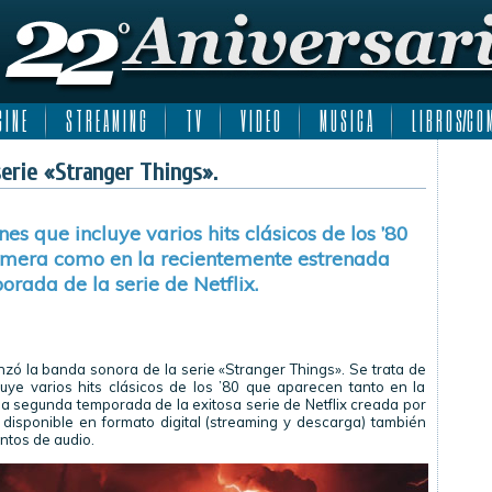
 I N E
S T R E A M I N G
T V
V I D E O
M U S I C A
L I B R O S/C O M
serie «Stranger Things».
es que incluye varios hits clásicos de los ’80
rimera como en la recientemente estrenada
rada de la serie de Netflix.
zó la banda sonora de la serie «Stranger Things». Se trata de
uye varios hits clásicos de los ’80 que aparecen tanto en la
 segunda temporada de la exitosa serie de Netflix creada por
 disponible en formato digital (streaming y descarga) también
ntos de audio.