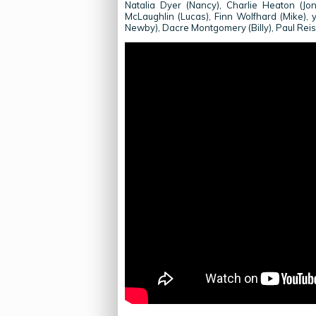
Natalia Dyer (Nancy), Charlie Heaton (Jo
McLaughlin (Lucas), Finn Wolfhard (Mike),
Newby), Dacre Montgomery (Billy), Paul Reise