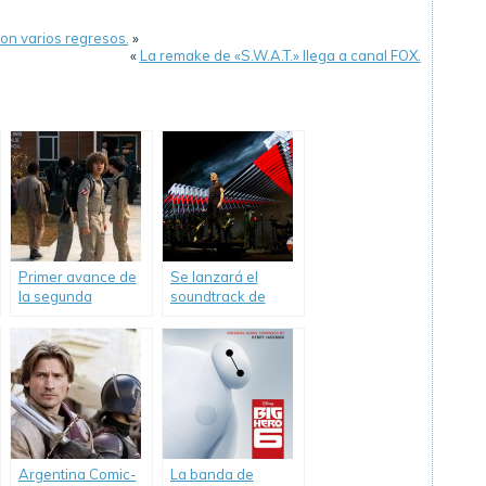
on varios regresos.
»
«
La remake de «S.W.A.T.» llega a canal FOX.
Primer avance de
Se lanzará el
la segunda
soundtrack de
temporada de
«Roger Waters The
«Stranger Things».
Wall».
Argentina Comic-
La banda de