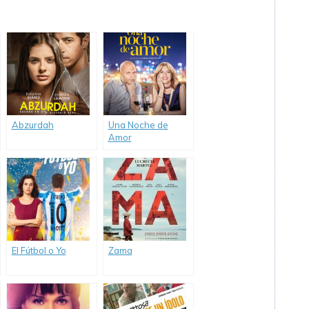
Abzurdah
Una Noche de
Amor
El Fútbol o Yo
Zama