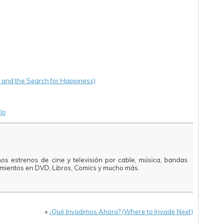
r and the Search for Happiness)
lo
mos estrenos de cine y televisión por cable, música, bandas
amientos en DVD, Libros, Comics y mucho más.
«
¿Qué Invadimos Ahora? (Where to Invade Next)