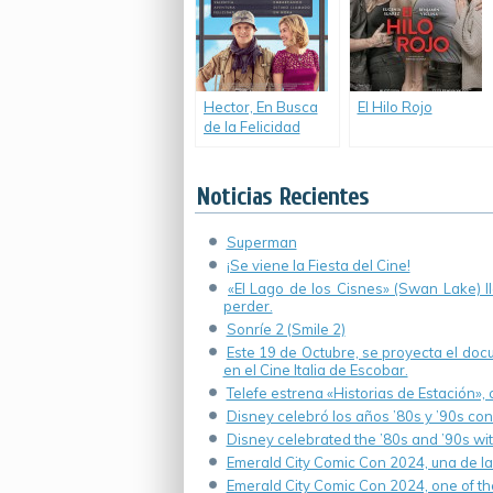
Hector, En Busca
El Hilo Rojo
de la Felicidad
(Hector and the
Search for
Happiness)
Noticias Recientes
Superman
¡Se viene la Fiesta del Cine!
«El Lago de los Cisnes» (Swan Lake) 
perder.
Sonríe 2 (Smile 2)
Este 19 de Octubre, se proyecta el do
en el Cine Italia de Escobar.
Telefe estrena «Historias de Estación»,
Disney celebró los años ’80s y ’90s co
Disney celebrated the ’80s and ’90s wi
Emerald City Comic Con 2024, una de la
Emerald City Comic Con 2024, one of th