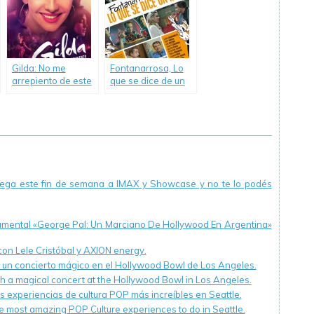
Gilda: No me
Fontanarrosa, Lo
arrepiento de este
que se dice de un
amor
ídolo
llega este fin de semana a IMAX y Showcase y no te lo podés
cumental «George Pal: Un Marciano De Hollywood En Argentina»
 con Lele Cristóbal y AXION energy.
n un concierto mágico en el Hollywood Bowl de Los Angeles.
th a magical concert at the Hollywood Bowl in Los Angeles.
s experiencias de cultura POP más increíbles en Seattle.
e most amazing POP Culture experiences to do in Seattle.