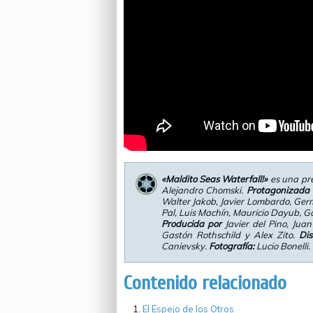
«Maldito Seas Waterfall!»
es una pr
Alejandro Chomski.
Protagonizada 
Walter Jakob, Javier Lombardo, Ger
Pal, Luis Machín, Mauricio Dayub, Ga
Producida por
Javier del Pino, Juan
Gastón Rothschild y Alex Zito.
Dis
Canievsky.
Fotografía:
Lucio Bonelli.
Contenido relacionado
El Espejo de los Otros