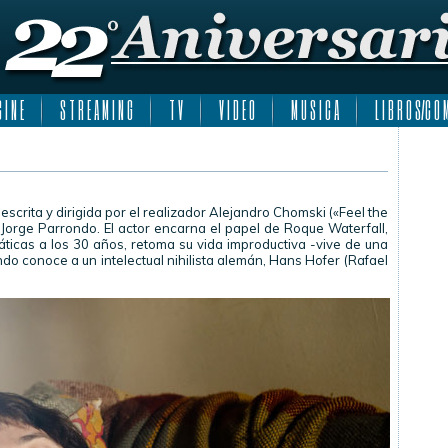
 I N E
S T R E A M I N G
T V
V I D E O
M U S I C A
L I B R O S/C O M
crita y dirigida por el realizador Alejandro Chomski («Feel the
orge Parrondo. El actor encarna el papel de Roque Waterfall,
áticas a los 30 años, retoma su vida improductiva -vive de una
o conoce a un intelectual nihilista alemán, Hans Hofer (Rafael