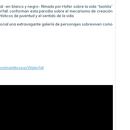
l -en blanco y negro- filmado por Hofer sobre la vida “taoísta”
aterfall, conforman esta parodia sobre el mecanismo de creación
ísticos de juventud y el sentido de la vida.
 social una extravagante galería de personajes sobreviven como
om/malditoseasWaterfall