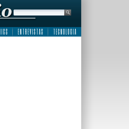
 I C S
E N T R E V I S T A S
T E C N O L O G I A