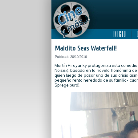
I N I C I O
C
Maldito Seas Waterfall!
Publicado
20/10/2016
Martín Piroyanky protagoniza esta comedia es
Noise»), basada en la novela homónima de J
quien luego de pasar una de sus crisis asm
pequeña renta heredada de su familia- cuand
Spregelburd).