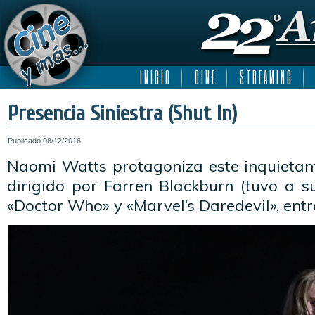
I N I C I O
C I N E
S T R E A M I N G
Presencia Siniestra (Shut In)
Publicado
08/12/2016
Naomi Watts protagoniza este inquietante
dirigido por Farren Blackburn (tuvo a s
«Doctor Who» y «Marvel’s Daredevil», entre