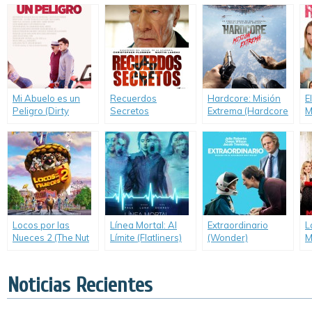
Mi Abuelo es un
Recuerdos
Hardcore: Misión
E
Peligro (Dirty
Secretos
Extrema (Hardcore
M
Grandpa)
(Remember)
Henry)
(
Locos por las
Línea Mortal: Al
Extraordinario
L
Nueces 2 (The Nut
Límite (Flatliners)
(Wonder)
M
Job 2: Nutty by
(
Nature)
C
Noticias Recientes