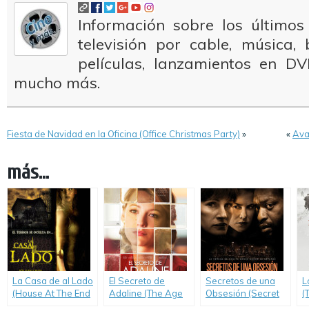
Información sobre los últimos
televisión por cable, música
películas, lanzamientos en DV
mucho más.
Fiesta de Navidad en la Oficina (Office Christmas Party)
»
«
Ava
más...
La Casa de al Lado
El Secreto de
Secretos de una
L
(House At The End
Adaline (The Age
Obsesión (Secret
(
of the Street)
of Adaline)
in their Eyes)